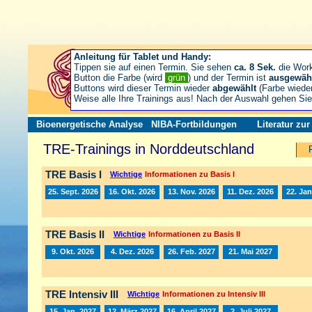
Anleitung für Tablet und Handy:
Tippen sie auf einen Termin. Sie sehen
ca. 8 Sek.
die Wor
Button die Farbe (wird
grün
) und der Termin ist
ausgewäh
Buttons wird dieser Termin wieder
abgewählt
(Farbe wiede
Weise alle Ihre Trainings aus! Nach der Auswahl gehen S
Bioenergetische Analyse
NIBA-Fortbildungen
Literatur zu
TRE-Trainings in Norddeutschland
TRE Basis I
Wichtige
Informationen zu Basis I
25. Sept. 2026
16. Okt. 2026
13. Nov. 2026
11. Dez. 2026
22. Jan
TRE Basis II
Wichtige
Informationen zu Basis II
9. Okt. 2026
4. Dez. 2026
26. Feb. 2027
21. Mai 2027
TRE Intensiv III
Wichtige
Informationen zu Intensiv III
15. Jan. 2027
12. März 2027
16. April 2027
2. Juli 2027