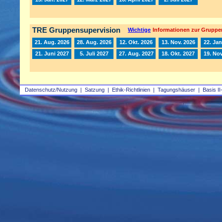
TRE Gruppensupervision
Wichtige
Informationen zur Gruppe
21. Aug. 2026
28. Aug. 2026
12. Okt. 2026
13. Nov. 2026
22. Jan
21. Juni 2027
5. Juli 2027
27. Aug. 2027
18. Okt. 2027
19. Nov
Datenschutz/Nutzung
|
Satzung
|
Ethik-Richtlinien
|
Tagungshäuser
|
Basis II