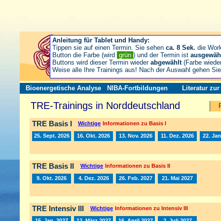
Anleitung für Tablet und Handy:
Tippen sie auf einen Termin. Sie sehen
ca. 8 Sek.
die Wor
Button die Farbe (wird
grün
) und der Termin ist
ausgewäh
Buttons wird dieser Termin wieder
abgewählt
(Farbe wiede
Weise alle Ihre Trainings aus! Nach der Auswahl gehen S
Bioenergetische Analyse
NIBA-Fortbildungen
Literatur zu
TRE-Trainings in Norddeutschland
TRE Basis I
Wichtige
Informationen zu Basis I
25. Sept. 2026
16. Okt. 2026
13. Nov. 2026
11. Dez. 2026
22. Jan
TRE Basis II
Wichtige
Informationen zu Basis II
9. Okt. 2026
4. Dez. 2026
26. Feb. 2027
21. Mai 2027
TRE Intensiv III
Wichtige
Informationen zu Intensiv III
15. Jan. 2027
12. März 2027
16. April 2027
2. Juli 2027