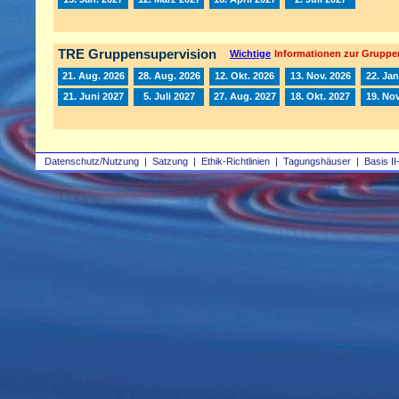
TRE Gruppensupervision
Wichtige
Informationen zur Gruppe
21. Aug. 2026
28. Aug. 2026
12. Okt. 2026
13. Nov. 2026
22. Jan
21. Juni 2027
5. Juli 2027
27. Aug. 2027
18. Okt. 2027
19. Nov
Datenschutz/Nutzung
|
Satzung
|
Ethik-Richtlinien
|
Tagungshäuser
|
Basis II