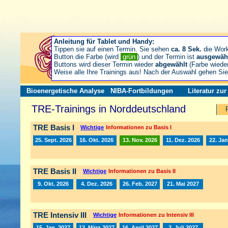
Anleitung für Tablet und Handy:
Tippen sie auf einen Termin. Sie sehen
ca. 8 Sek.
die Wor
Button die Farbe (wird
grün
) und der Termin ist
ausgewäh
Buttons wird dieser Termin wieder
abgewählt
(Farbe wiede
Weise alle Ihre Trainings aus! Nach der Auswahl gehen S
Bioenergetische Analyse
NIBA-Fortbildungen
Literatur zu
TRE-Trainings in Norddeutschland
TRE Basis I
Wichtige
Informationen zu Basis I
25. Sept. 2026
16. Okt. 2026
13. Nov. 2026
11. Dez. 2026
22. Jan
TRE Basis II
Wichtige
Informationen zu Basis II
9. Okt. 2026
4. Dez. 2026
26. Feb. 2027
21. Mai 2027
TRE Intensiv III
Wichtige
Informationen zu Intensiv III
15. Jan. 2027
12. März 2027
16. April 2027
2. Juli 2027