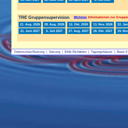
TRE Gruppensupervision
Wichtige
Informationen zur Gruppe
21. Aug. 2026
28. Aug. 2026
12. Okt. 2026
13. Nov. 2026
22. Jan
21. Juni 2027
5. Juli 2027
27. Aug. 2027
18. Okt. 2027
19. Nov
Datenschutz/Nutzung
|
Satzung
|
Ethik-Richtlinien
|
Tagungshäuser
|
Basis II