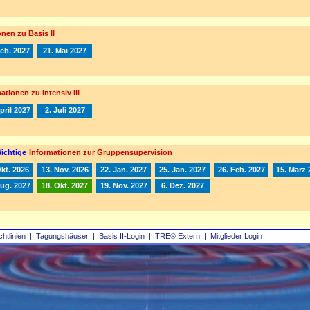
nen zu Basis II
Feb. 2027
21. Mai 2027
ationen zu Intensiv III
pril 2027
2. Juli 2027
ichtige
Informationen zur Gruppensupervision
Okt. 2026
13. Nov. 2026
22. Jan. 2027
25. Jan. 2027
26. Feb. 2027
15. März 
Aug. 2027
18. Okt. 2027
19. Nov. 2027
6. Dez. 2027
chtlinien
|
Tagungshäuser
|
Basis II‑Login
|
TRE® Extern
|
Mitglieder Login