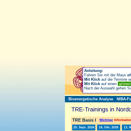
Anleitung:
Fahren Sie mit der Maus
o
Mit Klick
auf die Termine wä
Mit Klick
auf einen
grüne
Nach der Auswahl gehen S
Bioenergetische Analyse
NIBA-Fo
TRE-Trainings in Nord
TRE Basis I
Wichtige
Information
25. Sept. 2026
16. Okt. 2026
13. 