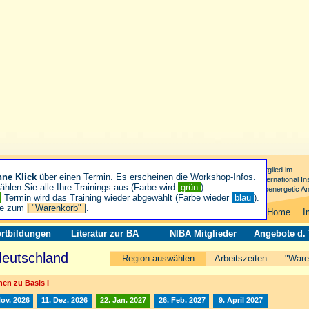
Mitglied im
hne Klick
über einen Termin. Es erscheinen die Workshop-Infos.
International Ins
hlen Sie alle Ihre Trainings aus (Farbe wird
grün
).
Bioenergetic An
n
Termin wird das Training wieder abgewählt (Farbe wieder
blau
).
ie zum
| "Warenkorb" |
.
Home
I
rtbildungen
Literatur zur BA
NIBA Mitglieder
Angebote d.
deutschland
Region auswählen
Arbeitszeiten
"Ware
en zu Basis I
Nov. 2026
11. Dez. 2026
22. Jan. 2027
26. Feb. 2027
9. April 2027