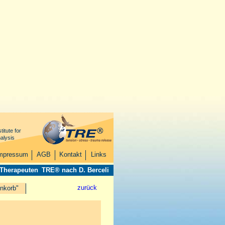
titute for
alysis
mpressum
AGB
Kontakt
Links
 Therapeuten
TRE® nach D. Berceli
zurück
nkorb"