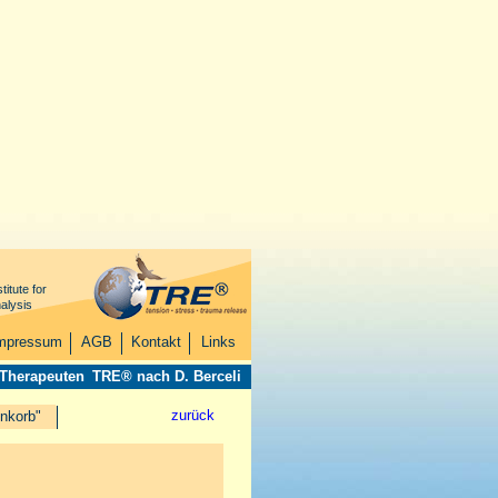
titute for
alysis
mpressum
AGB
Kontakt
Links
 Therapeuten
TRE® nach D. Berceli
zurück
nkorb"