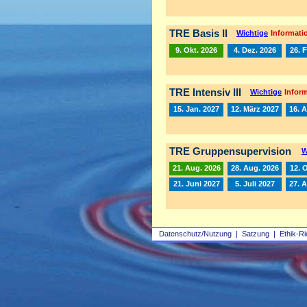
TRE Basis II
Wichtige
Informatio
9. Okt. 2026
4. Dez. 2026
26. 
TRE Intensiv III
Wichtige
Inform
15. Jan. 2027
12. März 2027
16. A
TRE Gruppensupervision
W
21. Aug. 2026
28. Aug. 2026
12. 
21. Juni 2027
5. Juli 2027
27. 
Datenschutz/Nutzung
|
Satzung
|
Ethik-Ri