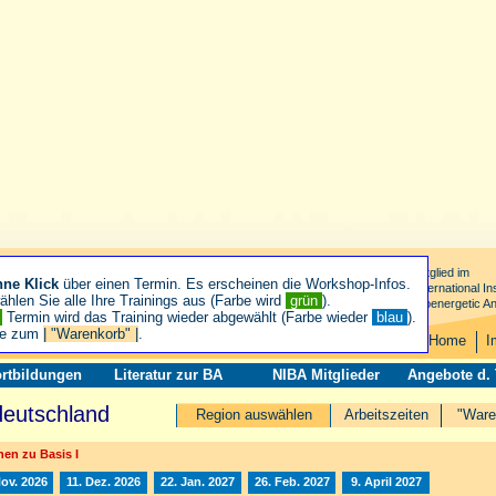
Mitglied im
hne Klick
über einen Termin. Es erscheinen die Workshop-Infos.
International Ins
hlen Sie alle Ihre Trainings aus (Farbe wird
grün
).
Bioenergetic An
n
Termin wird das Training wieder abgewählt (Farbe wieder
blau
).
ie zum
| "Warenkorb" |
.
Home
I
rtbildungen
Literatur zur BA
NIBA Mitglieder
Angebote d.
deutschland
Region auswählen
Arbeitszeiten
"Ware
en zu Basis I
Nov. 2026
11. Dez. 2026
22. Jan. 2027
26. Feb. 2027
9. April 2027