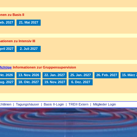
nen zu Basis II
Feb. 2027
21. Mai 2027
ationen zu Intensiv III
pril 2027
2. Juli 2027
ichtige
Informationen zur Gruppensupervision
Okt. 2026
13. Nov. 2026
22. Jan. 2027
25. Jan. 2027
26. Feb. 2027
15. März 
Aug. 2027
18. Okt. 2027
19. Nov. 2027
6. Dez. 2027
chtlinien
|
Tagungshäuser
|
Basis II‑Login
|
TRE® Extern
|
Mitglieder Login