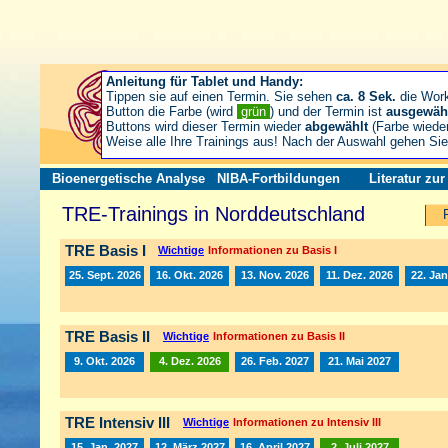
Anleitung für Tablet und Handy:
Tippen sie auf einen Termin. Sie sehen
ca. 8 Sek.
die Wor
Button die Farbe (wird
grün
) und der Termin ist
ausgewäh
Buttons wird dieser Termin wieder
abgewählt
(Farbe wiede
Weise alle Ihre Trainings aus! Nach der Auswahl gehen S
Bioenergetische Analyse
NIBA-Fortbildungen
Literatur zu
TRE-Trainings in Norddeutschland
TRE Basis I
Wichtige
Informationen zu Basis I
25. Sept. 2026
16. Okt. 2026
13. Nov. 2026
11. Dez. 2026
22. Jan
TRE Basis II
Wichtige
Informationen zu Basis II
9. Okt. 2026
4. Dez. 2026
26. Feb. 2027
21. Mai 2027
TRE Intensiv III
Wichtige
Informationen zu Intensiv III
15. Jan. 2027
12. März 2027
16. April 2027
2. Juli 2027