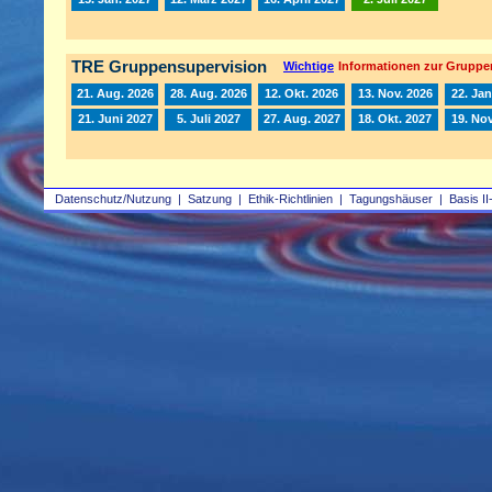
TRE Gruppensupervision
Wichtige
Informationen zur Gruppe
21. Aug. 2026
28. Aug. 2026
12. Okt. 2026
13. Nov. 2026
22. Jan
21. Juni 2027
5. Juli 2027
27. Aug. 2027
18. Okt. 2027
19. Nov
Datenschutz/Nutzung
|
Satzung
|
Ethik-Richtlinien
|
Tagungshäuser
|
Basis II