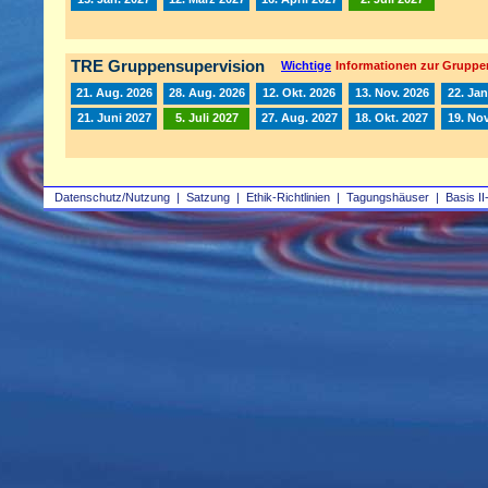
TRE Gruppensupervision
Wichtige
Informationen zur Gruppe
21. Aug. 2026
28. Aug. 2026
12. Okt. 2026
13. Nov. 2026
22. Jan
21. Juni 2027
5. Juli 2027
27. Aug. 2027
18. Okt. 2027
19. Nov
Datenschutz/Nutzung
|
Satzung
|
Ethik-Richtlinien
|
Tagungshäuser
|
Basis II