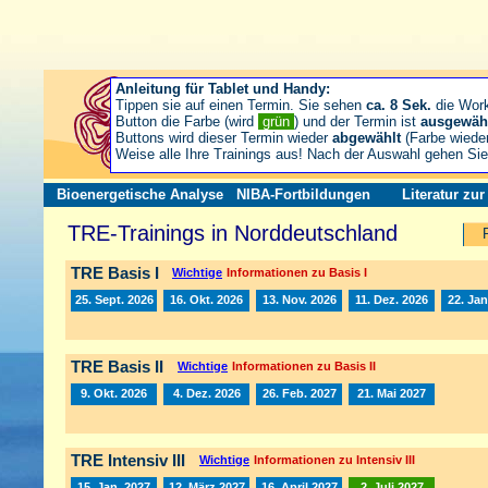
Anleitung für Tablet und Handy:
Tippen sie auf einen Termin. Sie sehen
ca. 8 Sek.
die Wor
Button die Farbe (wird
grün
) und der Termin ist
ausgewäh
Buttons wird dieser Termin wieder
abgewählt
(Farbe wiede
Weise alle Ihre Trainings aus! Nach der Auswahl gehen S
Bioenergetische Analyse
NIBA-Fortbildungen
Literatur zu
TRE-Trainings in Norddeutschland
TRE Basis I
Wichtige
Informationen zu Basis I
25. Sept. 2026
16. Okt. 2026
13. Nov. 2026
11. Dez. 2026
22. Jan
TRE Basis II
Wichtige
Informationen zu Basis II
9. Okt. 2026
4. Dez. 2026
26. Feb. 2027
21. Mai 2027
TRE Intensiv III
Wichtige
Informationen zu Intensiv III
15. Jan. 2027
12. März 2027
16. April 2027
2. Juli 2027