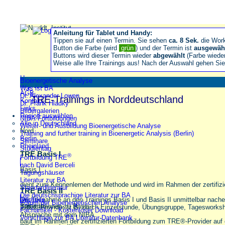
Anleitung für Tablet und Handy:
Tippen sie auf einen Termin. Sie sehen
ca. 8 Sek.
die Wor
Button die Farbe (wird
grün
) und der Termin ist
ausgewäh
Buttons wird dieser Termin wieder
abgewählt
(Farbe wiede
Weise alle Ihre Trainings aus! Nach der Auswahl gehen S
Home
Bioenergetische Analyse
Impressum
Was ist BA
AGB
Dr. Alexander Lowen
TRE-Trainings in Norddeutschland
Kontakt
Dr. Frank Hladky
Links
Bildergalerien
Region auswählen
NIBA-Fortbildungen
Alle in Deutschland
Weiter- und Ausbildung Bioenergetische Analyse
Nord
Training and further training in Bioenergetic Analysis (Berlin)
Berlin
Seminare
Rheinland
Studientag
TRE Basis I
®
Fortbildung TRE
nach David Berceli
Basis I
Tagungshäuser
Literatur zur BA
dient zum Kennenlernen der Methode und wird im Rahmen der zertifiz
Standardliteratur
TRE Basis II
Die deutschsprachige Literatur zur BA
Die Teilnahme an den Trainings Basis I und Basis II unmittelbar nache
Wichtige
Forum der Bioenergetischen Analyse
Informationen zu Basis I
Basis II
TRE®-Provider (z.B. durch Einzelstunde, Übungsgruppe, Tagesworkshop
Fachartikel - Kostenloser Download
Absprache mit dem NIBA.
Vorschläge zur BA Literatur-Datenbank
baut im Rahmen der zertifizierten Fortbildung zum TRE®-Provider auf 