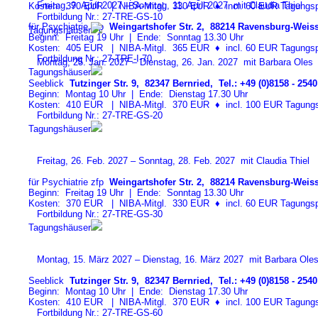
Freitag, 9. April 2027 – Sonntag, 11. April 2027 mit Claudia Thiel
Kosten: 370 EUR | NIBA-Mitgl. 330 EUR
♦
incl. 60 EUR Tagungspa
Fortbildung Nr.: 27-TRE-GS-1
0
für Psychiatrie zfp
Weingartshofer Str. 2, 88214 Ravensburg-Weiss
Tagungshäuser
Beginn: Freitag 19 Uhr | Ende: Sonntag 13.30 Uhr
Kosten: 405 EUR | NIBA-Mitgl. 365 EUR
♦
incl. 60 EUR Tagungspa
Fortbildung Nr.: 27-TRE-I-7
0
Montag, 25. Jan. 2027 – Dienstag, 26. Jan. 2027 mit Barbara Oles
Tagungshäuser
Seeblick
Tutzinger Str. 9, 82347 Bernried, Tel.: +49 (0)8158 - 2540
Beginn: Montag 10 Uhr | Ende: Dienstag 17.30 Uhr
Kosten: 410 EUR | NIBA-Mitgl. 370 EUR
♦
incl. 100 EUR Tagungspa
Fortbildung Nr.: 27-TRE-GS-2
0
Tagungshäuser
Freitag, 26. Feb. 2027 – Sonntag, 28. Feb. 2027 mit Claudia Thiel
für Psychiatrie zfp
Weingartshofer Str. 2, 88214 Ravensburg-Weiss
Beginn: Freitag 19 Uhr | Ende: Sonntag 13.30 Uhr
Kosten: 370 EUR | NIBA-Mitgl. 330 EUR
♦
incl. 60 EUR Tagungspa
Fortbildung Nr.: 27-TRE-GS-3
0
Tagungshäuser
Montag, 15. März 2027 – Dienstag, 16. März 2027 mit Barbara Ole
Seeblick
Tutzinger Str. 9, 82347 Bernried, Tel.: +49 (0)8158 - 2540
Beginn: Montag 10 Uhr | Ende: Dienstag 17.30 Uhr
Kosten: 410 EUR | NIBA-Mitgl. 370 EUR
♦
incl. 100 EUR Tagungspa
Fortbildung Nr.: 27-TRE-GS-6
0