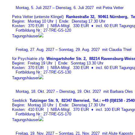
Montag, 5. Juli 2027 – Dienstag, 6. Juli 2027 mit Petra Vetter
Petra Vetter (unterste Klingel)
Rankestraße 32, 90461 Nürnberg, Tel
Beginn: Montag 10 Uhr | Ende: Dienstag 17.30 Uhr
Kosten: 370 EUR | NIBA-Mitgl. 330 EUR
♦
incl. 60 EUR Tagungspa
Fortbildung Nr.: 27-TRE-GS-12
0
Tagungshäuser
Freitag, 27. Aug. 2027 – Sonntag, 29. Aug. 2027 mit Claudia Thiel
für Psychiatrie zfp
Weingartshofer Str. 2, 88214 Ravensburg-Weiss
Beginn: Freitag 19 Uhr | Ende: Sonntag 13.30 Uhr
Kosten: 370 EUR | NIBA-Mitgl. 330 EUR
♦
incl. 60 EUR Tagungspa
Fortbildung Nr.: 27-TRE-GS-13
0
Tagungshäuser
Montag, 18. Okt. 2027 – Dienstag, 19. Okt. 2027 mit Barbara Oles
Seeblick
Tutzinger Str. 9, 82347 Bernried, Tel.: +49 (0)8158 - 2540
Beginn: Montag 10 Uhr | Ende: Dienstag 17.30 Uhr
Kosten: 410 EUR | NIBA-Mitgl. 370 EUR
♦
incl. 100 EUR Tagungspa
Fortbildung Nr.: 27-TRE-GS-17
0
Tagungshäuser
Freitag, 19. Nov. 2027 – Sonntag, 21. Nov. 2027 mit Alute Kaposty