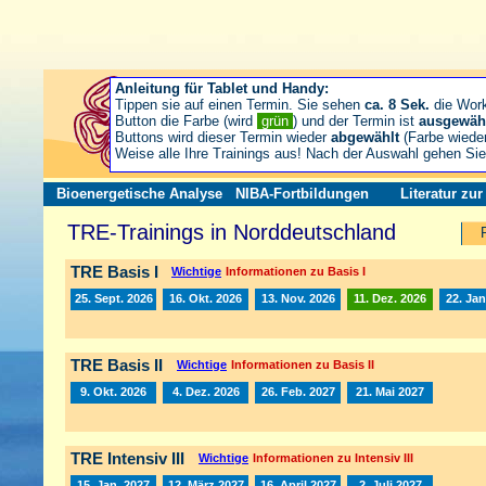
Anleitung für Tablet und Handy:
Tippen sie auf einen Termin. Sie sehen
ca. 8 Sek.
die Wor
Button die Farbe (wird
grün
) und der Termin ist
ausgewäh
Buttons wird dieser Termin wieder
abgewählt
(Farbe wiede
Weise alle Ihre Trainings aus! Nach der Auswahl gehen S
Bioenergetische Analyse
NIBA-Fortbildungen
Literatur zu
TRE-Trainings in Norddeutschland
TRE Basis I
Wichtige
Informationen zu Basis I
25. Sept. 2026
16. Okt. 2026
13. Nov. 2026
11. Dez. 2026
22. Jan
TRE Basis II
Wichtige
Informationen zu Basis II
9. Okt. 2026
4. Dez. 2026
26. Feb. 2027
21. Mai 2027
TRE Intensiv III
Wichtige
Informationen zu Intensiv III
15. Jan. 2027
12. März 2027
16. April 2027
2. Juli 2027