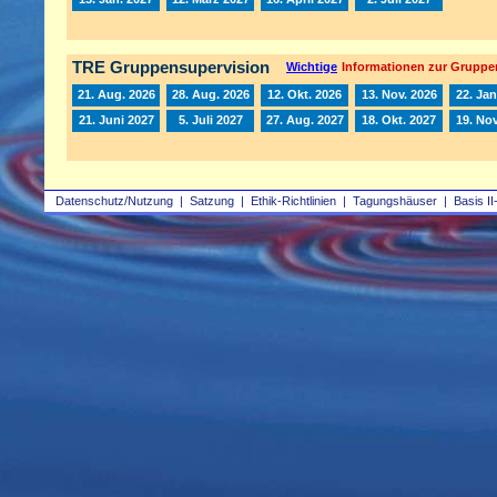
TRE Gruppensupervision
Wichtige
Informationen zur Gruppe
21. Aug. 2026
28. Aug. 2026
12. Okt. 2026
13. Nov. 2026
22. Jan
21. Juni 2027
5. Juli 2027
27. Aug. 2027
18. Okt. 2027
19. Nov
Datenschutz/Nutzung
|
Satzung
|
Ethik-Richtlinien
|
Tagungshäuser
|
Basis II