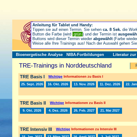
Anleitung für Tablet und Handy:
Tippen sie auf einen Termin. Sie sehen
ca. 8 Sek.
die Wor
Button die Farbe (wird
grün
) und der Termin ist
ausgewäh
Buttons wird dieser Termin wieder
abgewählt
(Farbe wiede
Weise alle Ihre Trainings aus! Nach der Auswahl gehen S
Bioenergetische Analyse
NIBA-Fortbildungen
Literatur zu
TRE-Trainings in Norddeutschland
TRE Basis I
Wichtige
Informationen zu Basis I
25. Sept. 2026
16. Okt. 2026
13. Nov. 2026
11. Dez. 2026
22. Jan
TRE Basis II
Wichtige
Informationen zu Basis II
9. Okt. 2026
4. Dez. 2026
26. Feb. 2027
21. Mai 2027
TRE Intensiv III
Wichtige
Informationen zu Intensiv III
15. Jan. 2027
12. März 2027
16. April 2027
2. Juli 2027