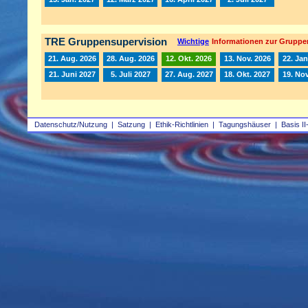
TRE Gruppensupervision
Wichtige
Informationen zur Gruppe
21. Aug. 2026
28. Aug. 2026
12. Okt. 2026
13. Nov. 2026
22. Jan
21. Juni 2027
5. Juli 2027
27. Aug. 2027
18. Okt. 2027
19. Nov
Datenschutz/Nutzung
|
Satzung
|
Ethik-Richtlinien
|
Tagungshäuser
|
Basis II