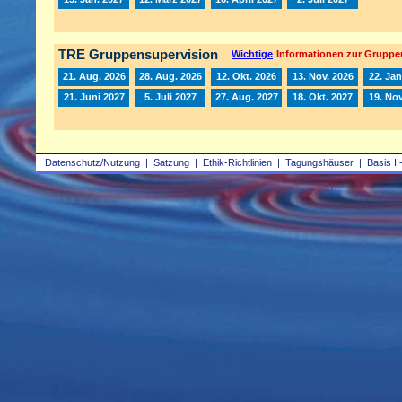
TRE Gruppensupervision
Wichtige
Informationen zur Gruppe
21. Aug. 2026
28. Aug. 2026
12. Okt. 2026
13. Nov. 2026
22. Jan
21. Juni 2027
5. Juli 2027
27. Aug. 2027
18. Okt. 2027
19. Nov
Datenschutz/Nutzung
|
Satzung
|
Ethik-Richtlinien
|
Tagungshäuser
|
Basis II