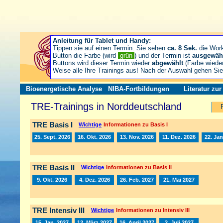
Anleitung für Tablet und Handy:
Tippen sie auf einen Termin. Sie sehen
ca. 8 Sek.
die Wor
Button die Farbe (wird
grün
) und der Termin ist
ausgewäh
Buttons wird dieser Termin wieder
abgewählt
(Farbe wiede
Weise alle Ihre Trainings aus! Nach der Auswahl gehen S
Bioenergetische Analyse
NIBA-Fortbildungen
Literatur zu
TRE-Trainings in Norddeutschland
TRE Basis I
Wichtige
Informationen zu Basis I
25. Sept. 2026
16. Okt. 2026
13. Nov. 2026
11. Dez. 2026
22. Jan
TRE Basis II
Wichtige
Informationen zu Basis II
9. Okt. 2026
4. Dez. 2026
26. Feb. 2027
21. Mai 2027
TRE Intensiv III
Wichtige
Informationen zu Intensiv III
15. Jan. 2027
12. März 2027
16. April 2027
2. Juli 2027