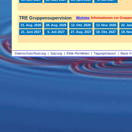
TRE Gruppensupervision
Wichtige
Informationen zur Gruppe
21. Aug. 2026
28. Aug. 2026
12. Okt. 2026
13. Nov. 2026
22. Jan
21. Juni 2027
5. Juli 2027
27. Aug. 2027
18. Okt. 2027
19. Nov
Datenschutz/Nutzung
|
Satzung
|
Ethik-Richtlinien
|
Tagungshäuser
|
Basis II