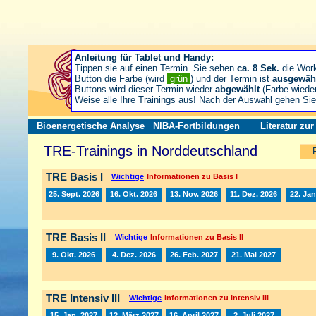
Anleitung für Tablet und Handy:
Tippen sie auf einen Termin. Sie sehen
ca. 8 Sek.
die Wor
Button die Farbe (wird
grün
) und der Termin ist
ausgewäh
Buttons wird dieser Termin wieder
abgewählt
(Farbe wiede
Weise alle Ihre Trainings aus! Nach der Auswahl gehen S
Bioenergetische Analyse
NIBA-Fortbildungen
Literatur zu
TRE-Trainings in Norddeutschland
TRE Basis I
Wichtige
Informationen zu Basis I
25. Sept. 2026
16. Okt. 2026
13. Nov. 2026
11. Dez. 2026
22. Jan
TRE Basis II
Wichtige
Informationen zu Basis II
9. Okt. 2026
4. Dez. 2026
26. Feb. 2027
21. Mai 2027
TRE Intensiv III
Wichtige
Informationen zu Intensiv III
15. Jan. 2027
12. März 2027
16. April 2027
2. Juli 2027