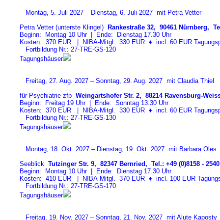
Montag, 5. Juli 2027 – Dienstag, 6. Juli 2027 mit Petra Vetter
Petra Vetter (unterste Klingel)
Rankestraße 32, 90461 Nürnberg, Tel
Beginn: Montag 10 Uhr | Ende: Dienstag 17.30 Uhr
Kosten: 370 EUR | NIBA-Mitgl. 330 EUR
♦
incl. 60 EUR Tagungspa
Fortbildung Nr.: 27-TRE-GS-12
0
Tagungshäuser
Freitag, 27. Aug. 2027 – Sonntag, 29. Aug. 2027 mit Claudia Thiel
für Psychiatrie zfp
Weingartshofer Str. 2, 88214 Ravensburg-Weiss
Beginn: Freitag 19 Uhr | Ende: Sonntag 13.30 Uhr
Kosten: 370 EUR | NIBA-Mitgl. 330 EUR
♦
incl. 60 EUR Tagungspa
Fortbildung Nr.: 27-TRE-GS-13
0
Tagungshäuser
Montag, 18. Okt. 2027 – Dienstag, 19. Okt. 2027 mit Barbara Oles
Seeblick
Tutzinger Str. 9, 82347 Bernried, Tel.: +49 (0)8158 - 2540
Beginn: Montag 10 Uhr | Ende: Dienstag 17.30 Uhr
Kosten: 410 EUR | NIBA-Mitgl. 370 EUR
♦
incl. 100 EUR Tagungspa
Fortbildung Nr.: 27-TRE-GS-17
0
Tagungshäuser
Freitag, 19. Nov. 2027 – Sonntag, 21. Nov. 2027 mit Alute Kaposty