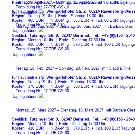
Freitag, 9. April 2027 – Sonntag, 11. April 2027 mit Claudia Thiel
Kosten: 370 EUR | NIBA-Mitgl. 330 EUR
♦
incl. 60 EUR Tagungspa
Fortbildung Nr.: 27-TRE-GS-1
0
für Psychiatrie zfp
Weingartshofer Str. 2, 88214 Ravensburg-Weiss
Tagungshäuser
Beginn: Freitag 19 Uhr | Ende: Sonntag 13.30 Uhr
Kosten: 405 EUR | NIBA-Mitgl. 365 EUR
♦
incl. 60 EUR Tagungspa
Fortbildung Nr.: 27-TRE-I-7
0
Montag, 25. Jan. 2027 – Dienstag, 26. Jan. 2027 mit Barbara Oles
Tagungshäuser
Seeblick
Tutzinger Str. 9, 82347 Bernried, Tel.: +49 (0)8158 - 2540
Beginn: Montag 10 Uhr | Ende: Dienstag 17.30 Uhr
Kosten: 410 EUR | NIBA-Mitgl. 370 EUR
♦
incl. 100 EUR Tagungspa
Fortbildung Nr.: 27-TRE-GS-2
0
Tagungshäuser
Freitag, 26. Feb. 2027 – Sonntag, 28. Feb. 2027 mit Claudia Thiel
für Psychiatrie zfp
Weingartshofer Str. 2, 88214 Ravensburg-Weiss
Beginn: Freitag 19 Uhr | Ende: Sonntag 13.30 Uhr
Kosten: 370 EUR | NIBA-Mitgl. 330 EUR
♦
incl. 60 EUR Tagungspa
Fortbildung Nr.: 27-TRE-GS-3
0
Tagungshäuser
Montag, 15. März 2027 – Dienstag, 16. März 2027 mit Barbara Ole
Seeblick
Tutzinger Str. 9, 82347 Bernried, Tel.: +49 (0)8158 - 2540
Beginn: Montag 10 Uhr | Ende: Dienstag 17.30 Uhr
Kosten: 410 EUR | NIBA-Mitgl. 370 EUR
♦
incl. 100 EUR Tagungspa
Fortbildung Nr.: 27-TRE-GS-6
0