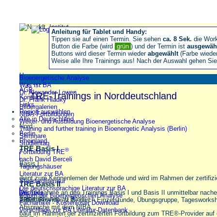
Anleitung für Tablet und Handy:
Tippen sie auf einen Termin. Sie sehen
ca. 8 Sek.
die Wor
Button die Farbe (wird
grün
) und der Termin ist
ausgewäh
Buttons wird dieser Termin wieder
abgewählt
(Farbe wiede
Weise alle Ihre Trainings aus! Nach der Auswahl gehen S
Home
Bioenergetische Analyse
Impressum
Was ist BA
AGB
Dr. Alexander Lowen
TRE-Trainings in Norddeutschland
Kontakt
Dr. Frank Hladky
Links
Bildergalerien
Region auswählen
NIBA-Fortbildungen
Alle in Deutschland
Weiter- und Ausbildung Bioenergetische Analyse
Nord
Training and further training in Bioenergetic Analysis (Berlin)
Berlin
Seminare
Rheinland
Studientag
TRE Basis I
®
Fortbildung TRE
nach David Berceli
Basis I
Tagungshäuser
Literatur zur BA
dient zum Kennenlernen der Methode und wird im Rahmen der zertifiz
Standardliteratur
TRE Basis II
Die deutschsprachige Literatur zur BA
Die Teilnahme an den Trainings Basis I und Basis II unmittelbar nache
Wichtige
Forum der Bioenergetischen Analyse
Informationen zu Basis I
Basis II
TRE®-Provider (z.B. durch Einzelstunde, Übungsgruppe, Tagesworkshop
Fachartikel - Kostenloser Download
Absprache mit dem NIBA.
Vorschläge zur BA Literatur-Datenbank
baut im Rahmen der zertifizierten Fortbildung zum TRE®-Provider auf 