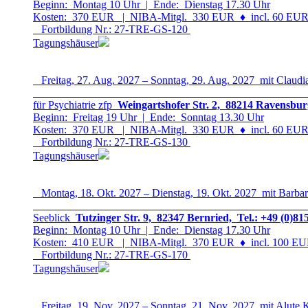
Beginn: Montag 10 Uhr | Ende: Dienstag 17.30 Uhr
Kosten: 370 EUR | NIBA-Mitgl. 330 EUR
♦
incl. 60 EUR 
Fortbildung Nr.: 27-TRE-GS-12
0
Tagungshäuser
Freitag, 27. Aug. 2027 – Sonntag, 29. Aug. 2027 mit Claudia
für Psychiatrie zfp
Weingartshofer Str. 2, 88214 Ravensbur
Beginn: Freitag 19 Uhr | Ende: Sonntag 13.30 Uhr
Kosten: 370 EUR | NIBA-Mitgl. 330 EUR
♦
incl. 60 EUR 
Fortbildung Nr.: 27-TRE-GS-13
0
Tagungshäuser
Montag, 18. Okt. 2027 – Dienstag, 19. Okt. 2027 mit Barbar
Seeblick
Tutzinger Str. 9, 82347 Bernried, Tel.: +49 (0)81
Beginn: Montag 10 Uhr | Ende: Dienstag 17.30 Uhr
Kosten: 410 EUR | NIBA-Mitgl. 370 EUR
♦
incl. 100 EUR
Fortbildung Nr.: 27-TRE-GS-17
0
Tagungshäuser
Freitag, 19. Nov. 2027 – Sonntag, 21. Nov. 2027 mit Alute 