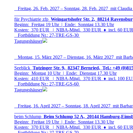
Freitag, 26. Feb. 2027 – Sonntag, 28. Feb. 2027 mit Claudia
für Psychiatrie zfp
Weingartshofer Str. 2, 88214 Ravensbur
Beginn: Freitag 19 Uhr | Ende: Sonntag 13.30 Uhr
Kosten: 370 EUR | NIBA-Mitgl. 330 EUR
♦
incl. 60 EUR 
Fortbildung Nr.: 27-TRE-GS-3
0
Tagungshäuser
Montag, 15. März 2027 – Dienstag, 16. März 2027 mit Barb
Seeblick
Tutzinger Str. 9, 82347 Bernried, Tel.: +49 (0)81
Beginn: Montag 10 Uhr | Ende: Dienstag 17.30 Uhr
Kosten: 410 EUR | NIBA-Mitgl. 370 EUR
♦
incl. 100 EUR
Fortbildung Nr.: 27-TRE-GS-6
0
Tagungshäuser
Freitag, 16. April 2027 – Sonntag, 18. April 2027 mit Barbar
beim Schlump
Beim Schlump 52 A, 20144 Hamburg-Eimsbüt
Beginn: Freitag 19 Uhr | Ende: Sonntag 13.30 Uhr
Kosten: 370 EUR | NIBA-Mitgl. 330 EUR
♦
incl. 60 EUR 
Fortbildung Nr.: 27-TRE-GS-7
0