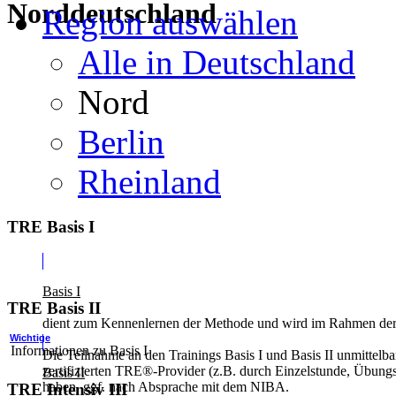
Norddeutschland
Region auswählen
Alle in Deutschland
Nord
Berlin
Rheinland
TRE Basis I
Basis I
TRE Basis II
dient zum Kennenlernen der Methode und wird im Rahmen der z
Wichtige
Informationen zu Basis I
Die Teilnahme an den Trainings Basis I und Basis II unmittelba
zertifizierten TRE®-Provider (z.B. durch Einzelstunde, Übung
Basis II
haben, ggf. nach Absprache mit dem NIBA.
TRE Intensiv III