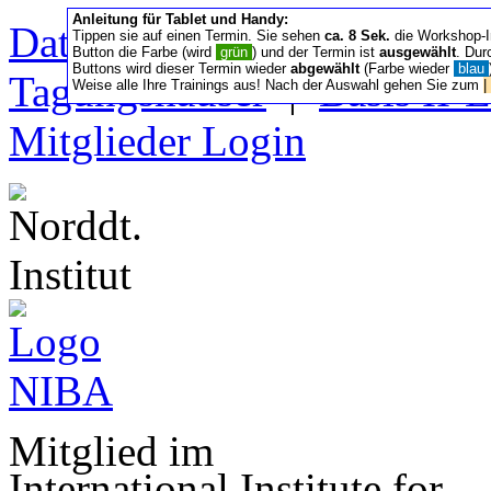
Anleitung für Tablet und Handy:
Datenschutz/Nutzung
|
Sa
Tippen sie auf einen Termin. Sie sehen
ca. 8 Sek.
die Workshop-I
Button die Farbe (wird
grün
) und der Termin ist
ausgewählt
. Dur
Buttons wird dieser Termin wieder
abgewählt
(Farbe wieder
blau
Tagungshäuser
|
Basis II‑
Weise alle Ihre Trainings aus! Nach der Auswahl gehen Sie zum
|
Mitglieder Login
Mitglied im
International Institute for