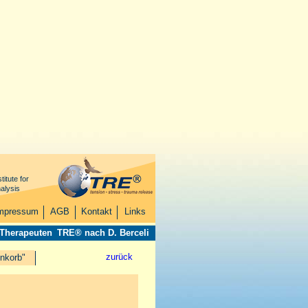
titute for
alysis
mpressum
AGB
Kontakt
Links
 Therapeuten
TRE® nach D. Berceli
zurück
nkorb"