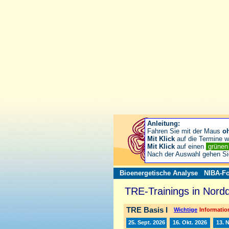
Anleitung:
Fahren Sie mit der Maus
o
Mit Klick
auf die Termine wä
Mit Klick
auf einen
grüne
Nach der Auswahl gehen S
Bioenergetische Analyse
NIBA-Fo
TRE-Trainings in Nord
TRE Basis I
Wichtige
Information
25. Sept. 2026
16. Okt. 2026
13. 