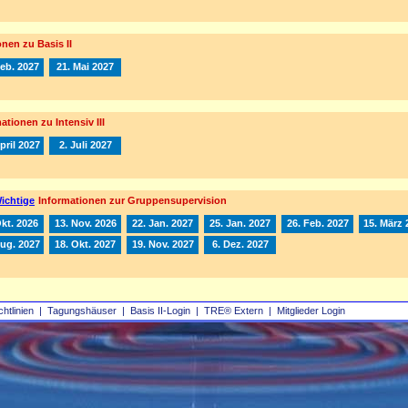
nen zu Basis II
Feb. 2027
21. Mai 2027
ationen zu Intensiv III
pril 2027
2. Juli 2027
ichtige
Informationen zur Gruppensupervision
Okt. 2026
13. Nov. 2026
22. Jan. 2027
25. Jan. 2027
26. Feb. 2027
15. März 
Aug. 2027
18. Okt. 2027
19. Nov. 2027
6. Dez. 2027
chtlinien
|
Tagungshäuser
|
Basis II‑Login
|
TRE® Extern
|
Mitglieder Login