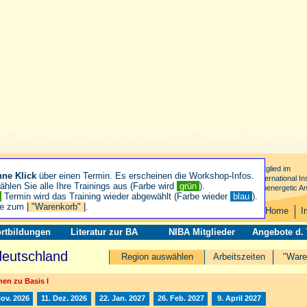
Mitglied im
hne Klick
über einen Termin. Es erscheinen die Workshop-Infos.
International Ins
hlen Sie alle Ihre Trainings aus (Farbe wird
grün
).
Bioenergetic An
n
Termin wird das Training wieder abgewählt (Farbe wieder
blau
).
ie zum
| "Warenkorb" |
.
Home
I
rtbildungen
Literatur zur BA
NIBA Mitglieder
Angebote d.
deutschland
Region auswählen
Arbeitszeiten
"Ware
en zu Basis I
Nov. 2026
11. Dez. 2026
22. Jan. 2027
26. Feb. 2027
9. April 2027