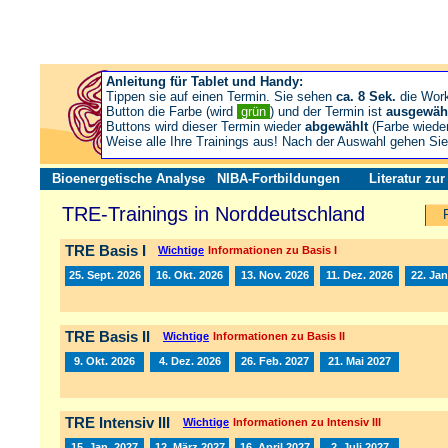
Anleitung für Tablet und Handy:
Tippen sie auf einen Termin. Sie sehen
ca. 8 Sek.
die Wor
Button die Farbe (wird
grün
) und der Termin ist
ausgewäh
Buttons wird dieser Termin wieder
abgewählt
(Farbe wiede
Weise alle Ihre Trainings aus! Nach der Auswahl gehen S
Bioenergetische Analyse
NIBA-Fortbildungen
Literatur zu
TRE-Trainings in Norddeutschland
TRE Basis I
Wichtige
Informationen zu Basis I
25. Sept. 2026
16. Okt. 2026
13. Nov. 2026
11. Dez. 2026
22. Jan
TRE Basis II
Wichtige
Informationen zu Basis II
9. Okt. 2026
4. Dez. 2026
26. Feb. 2027
21. Mai 2027
TRE Intensiv III
Wichtige
Informationen zu Intensiv III
15. Jan. 2027
12. März 2027
16. April 2027
2. Juli 2027