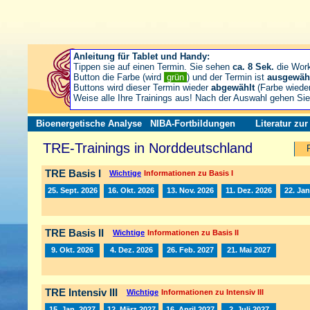
Anleitung für Tablet und Handy:
Tippen sie auf einen Termin. Sie sehen
ca. 8 Sek.
die Wor
Button die Farbe (wird
grün
) und der Termin ist
ausgewäh
Buttons wird dieser Termin wieder
abgewählt
(Farbe wiede
Weise alle Ihre Trainings aus! Nach der Auswahl gehen S
Bioenergetische Analyse
NIBA-Fortbildungen
Literatur zu
TRE-Trainings in Norddeutschland
TRE Basis I
Wichtige
Informationen zu Basis I
25. Sept. 2026
16. Okt. 2026
13. Nov. 2026
11. Dez. 2026
22. Jan
TRE Basis II
Wichtige
Informationen zu Basis II
9. Okt. 2026
4. Dez. 2026
26. Feb. 2027
21. Mai 2027
TRE Intensiv III
Wichtige
Informationen zu Intensiv III
15. Jan. 2027
12. März 2027
16. April 2027
2. Juli 2027