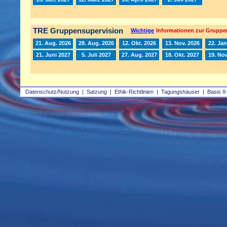
TRE Gruppensupervision
Wichtige
Informationen zur Gruppe
21. Aug. 2026
28. Aug. 2026
12. Okt. 2026
13. Nov. 2026
22. Jan
21. Juni 2027
5. Juli 2027
27. Aug. 2027
18. Okt. 2027
19. Nov
Datenschutz/Nutzung
|
Satzung
|
Ethik-Richtlinien
|
Tagungshäuser
|
Basis II