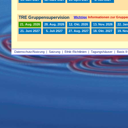
TRE Gruppensupervision
Wichtige
Informationen zur Gruppe
21. Aug. 2026
28. Aug. 2026
12. Okt. 2026
13. Nov. 2026
22. Jan
21. Juni 2027
5. Juli 2027
27. Aug. 2027
18. Okt. 2027
19. Nov
Datenschutz/Nutzung
|
Satzung
|
Ethik-Richtlinien
|
Tagungshäuser
|
Basis II