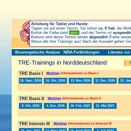
Anleitung für Tablet und Handy:
Tippen sie auf einen Termin. Sie sehen
ca. 8 Sek.
die Wor
Button die Farbe (wird
grün
) und der Termin ist
ausgewäh
Buttons wird dieser Termin wieder
abgewählt
(Farbe wiede
Weise alle Ihre Trainings aus! Nach der Auswahl gehen S
Bioenergetische Analyse
NIBA-Fortbildungen
Literatur zu
TRE-Trainings in Norddeutschland
TRE Basis I
Wichtige
Informationen zu Basis I
25. Sept. 2026
16. Okt. 2026
13. Nov. 2026
11. Dez. 2026
22. Jan
TRE Basis II
Wichtige
Informationen zu Basis II
9. Okt. 2026
4. Dez. 2026
26. Feb. 2027
21. Mai 2027
TRE Intensiv III
Wichtige
Informationen zu Intensiv III
15. Jan. 2027
12. März 2027
16. April 2027
2. Juli 2027