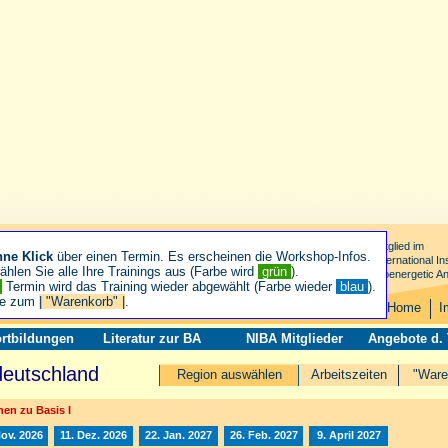
Mitglied im
hne Klick
über einen Termin. Es erscheinen die Workshop-Infos.
International Ins
hlen Sie alle Ihre Trainings aus (Farbe wird
grün
).
Bioenergetic An
n
Termin wird das Training wieder abgewählt (Farbe wieder
blau
).
ie zum
| "Warenkorb" |
.
Home
I
rtbildungen
Literatur zur BA
NIBA Mitglieder
Angebote d.
deutschland
Region auswählen
Arbeitszeiten
"Ware
en zu Basis I
Nov. 2026
11. Dez. 2026
22. Jan. 2027
26. Feb. 2027
9. April 2027