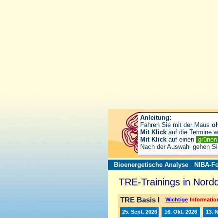
Anleitung:
Fahren Sie mit der Maus
o
Mit Klick
auf die Termine wä
Mit Klick
auf einen
grüne
Nach der Auswahl gehen S
Bioenergetische Analyse
NIBA-Fo
TRE-Trainings in Nord
TRE Basis I
Wichtige
Information
25. Sept. 2026
16. Okt. 2026
13. 