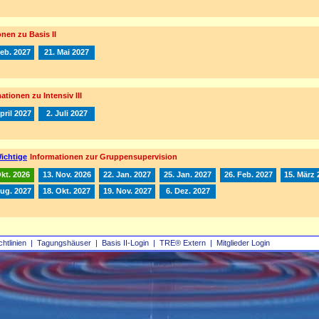
nen zu Basis II
Feb. 2027
21. Mai 2027
ationen zu Intensiv III
pril 2027
2. Juli 2027
ichtige
Informationen zur Gruppensupervision
Okt. 2026
13. Nov. 2026
22. Jan. 2027
25. Jan. 2027
26. Feb. 2027
15. März 
Aug. 2027
18. Okt. 2027
19. Nov. 2027
6. Dez. 2027
chtlinien
|
Tagungshäuser
|
Basis II‑Login
|
TRE® Extern
|
Mitglieder Login