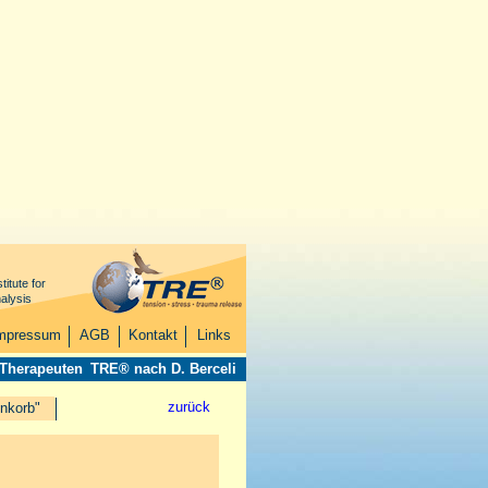
titute for
alysis
mpressum
AGB
Kontakt
Links
 Therapeuten
TRE® nach D. Berceli
zurück
nkorb"