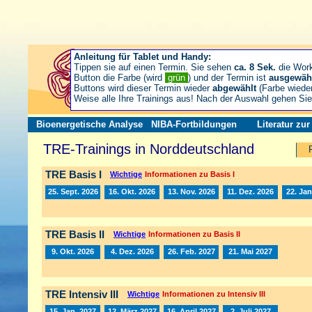
Anleitung für Tablet und Handy:
Tippen sie auf einen Termin. Sie sehen
ca. 8 Sek.
die Wor
Button die Farbe (wird
grün
) und der Termin ist
ausgewäh
Buttons wird dieser Termin wieder
abgewählt
(Farbe wiede
Weise alle Ihre Trainings aus! Nach der Auswahl gehen S
Bioenergetische Analyse
NIBA-Fortbildungen
Literatur zu
TRE-Trainings in Norddeutschland
TRE Basis I
Wichtige
Informationen zu Basis I
25. Sept. 2026
16. Okt. 2026
13. Nov. 2026
11. Dez. 2026
22. Jan
TRE Basis II
Wichtige
Informationen zu Basis II
9. Okt. 2026
4. Dez. 2026
26. Feb. 2027
21. Mai 2027
TRE Intensiv III
Wichtige
Informationen zu Intensiv III
15. Jan. 2027
12. März 2027
16. April 2027
2. Juli 2027