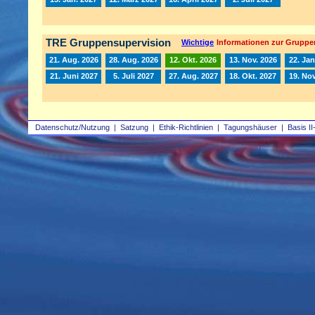
TRE Gruppensupervision
Wichtige
Informationen zur Gruppe
21. Aug. 2026
28. Aug. 2026
12. Okt. 2026
13. Nov. 2026
22. Jan
21. Juni 2027
5. Juli 2027
27. Aug. 2027
18. Okt. 2027
19. Nov
Datenschutz/Nutzung
|
Satzung
|
Ethik-Richtlinien
|
Tagungshäuser
|
Basis II