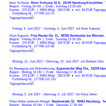
beim Schlump
Beim Schlump 52 A, 20144 Hamburg-Eimsbüttel, T
Beginn: Freitag 19 Uhr | Ende: Sonntag 13.30 Uhr
Kosten: 370 EUR | NIBA-Mitgl. 330 EUR
♦
incl. 60 EUR Tagungspa
Fortbildung Nr.: 27-TRE-GS-7
0
Tagungshäuser
Freitag, 4. Juni 2027 – Sonntag, 6. Juni 2027 mit Alute Kaposty
Alute Kaposty
Fritz-Reuter-Str. 31, 48356 Nordwalde bei Münster, 
Beginn: Freitag 19 Uhr | Ende: Sonntag 13.30 Uhr
Kosten: 370 EUR | NIBA-Mitgl. 330 EUR
♦
incl. 60 EUR Tagungspa
Fortbildung Nr.: 27-TRE-GS-9
0
Tagungshäuser
Montag, 21. Juni 2027 – Dienstag, 22. Juni 2027 mit Barbara Oles
für Bewegung und Wahrnehmung
Eppendorfer Weg 57a, 22259 Ham
Beginn: Montag 10 Uhr | Ende: Dienstag 17.30 Uhr
Kosten: 370 EUR | NIBA-Mitgl. 330 EUR
♦
incl. 60 EUR Tagungspa
Fortbildung Nr.: 27-TRE-GS-11
0
Tagungshäuser
Montag, 5. Juli 2027 – Dienstag, 6. Juli 2027 mit Petra Vetter
Petra Vetter (unterste Klingel)
Rankestraße 32, 90461 Nürnberg, Tel
Beginn: Montag 10 Uhr | Ende: Dienstag 17.30 Uhr