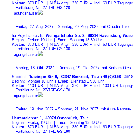
Kosten: 370 EUR | NIBA-Mitgl. 330 EUR
♦
incl. 60 EUR Tagungspa
Fortbildung Nr.: 27-TRE-GS-12
0
Tagungshäuser
Freitag, 27. Aug. 2027 – Sonntag, 29. Aug. 2027 mit Claudia Thiel
für Psychiatrie zfp
Weingartshofer Str. 2, 88214 Ravensburg-Weiss
Beginn: Freitag 19 Uhr | Ende: Sonntag 13.30 Uhr
Kosten: 370 EUR | NIBA-Mitgl. 330 EUR
♦
incl. 60 EUR Tagungspa
Fortbildung Nr.: 27-TRE-GS-13
0
Tagungshäuser
Montag, 18. Okt. 2027 – Dienstag, 19. Okt. 2027 mit Barbara Oles
Seeblick
Tutzinger Str. 9, 82347 Bernried, Tel.: +49 (0)8158 - 2540
Beginn: Montag 10 Uhr | Ende: Dienstag 17.30 Uhr
Kosten: 410 EUR | NIBA-Mitgl. 370 EUR
♦
incl. 100 EUR Tagungspa
Fortbildung Nr.: 27-TRE-GS-17
0
Tagungshäuser
Freitag, 19. Nov. 2027 – Sonntag, 21. Nov. 2027 mit Alute Kaposty
Herrenteichstr. 1, 49074 Osnabrück, Tel.:
Beginn: Freitag 19 Uhr | Ende: Sonntag 13.30 Uhr
Kosten: 370 EUR | NIBA-Mitgl. 330 EUR
♦
incl. 60 EUR Tagungspa
Fortbildung Nr.: 27-TRE-GS-19
0