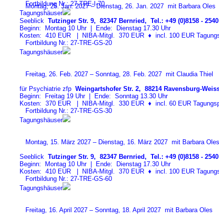
Fortbildung Nr.: 27-TRE-I-7
0
Montag, 25. Jan. 2027 – Dienstag, 26. Jan. 2027 mit Barbara Oles
Tagungshäuser
Seeblick
Tutzinger Str. 9, 82347 Bernried, Tel.: +49 (0)8158 - 2540
Beginn: Montag 10 Uhr | Ende: Dienstag 17.30 Uhr
Kosten: 410 EUR | NIBA-Mitgl. 370 EUR
♦
incl. 100 EUR Tagungspa
Fortbildung Nr.: 27-TRE-GS-2
0
Tagungshäuser
Freitag, 26. Feb. 2027 – Sonntag, 28. Feb. 2027 mit Claudia Thiel
für Psychiatrie zfp
Weingartshofer Str. 2, 88214 Ravensburg-Weiss
Beginn: Freitag 19 Uhr | Ende: Sonntag 13.30 Uhr
Kosten: 370 EUR | NIBA-Mitgl. 330 EUR
♦
incl. 60 EUR Tagungspa
Fortbildung Nr.: 27-TRE-GS-3
0
Tagungshäuser
Montag, 15. März 2027 – Dienstag, 16. März 2027 mit Barbara Ole
Seeblick
Tutzinger Str. 9, 82347 Bernried, Tel.: +49 (0)8158 - 2540
Beginn: Montag 10 Uhr | Ende: Dienstag 17.30 Uhr
Kosten: 410 EUR | NIBA-Mitgl. 370 EUR
♦
incl. 100 EUR Tagungspa
Fortbildung Nr.: 27-TRE-GS-6
0
Tagungshäuser
Freitag, 16. April 2027 – Sonntag, 18. April 2027 mit Barbara Oles