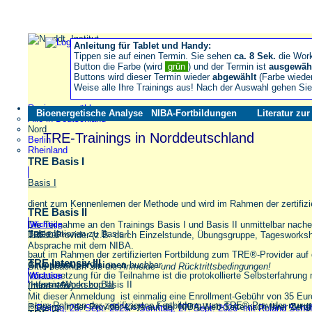
Anleitung für Tablet und Handy:
Tippen sie auf einen Termin. Sie sehen
ca. 8 Sek.
die Wor
Button die Farbe (wird
grün
) und der Termin ist
ausgewäh
Buttons wird dieser Termin wieder
abgewählt
(Farbe wiede
Weise alle Ihre Trainings aus! Nach der Auswahl gehen S
Region auswählen
Bioenergetische Analyse
NIBA-Fortbildungen
Literatur zu
Alle in Deutschland
Nord
TRE-Trainings in Norddeutschland
Berlin
Rheinland
TRE Basis I
Basis I
dient zum Kennenlernen der Methode und wird im Rahmen der zertifiz
TRE Basis II
Die Teilnahme an den Trainings Basis I und Basis II unmittelbar nache
Wichtige
Informationen zu Basis I
Basis II
TRE®-Provider (z.B. durch Einzelstunde, Übungsgruppe, Tagesworkshop
Absprache mit dem NIBA.
baut im Rahmen der zertifizierten Fortbildung zum TRE®-Provider auf 
TRE Intensiv III
Gruppensupervisionen
buchbar
Bitte beachten Sie die
Anmelde- und Rücktrittsbedingungen!
Voraussetzung für die Teilnahme ist die protokollierte Selbsterfahrun
Wichtige
Informationen zu Basis II
Intensiv-Workshop III
(mind. 15x).
Mit dieser Anmeldung ist einmalig eine Enrollment-Gebühr von 35 Eu
ist im Rahmen der zertifizierten Fortbildung zum TRE®-Provider
nur 
Präsenz in der Provider-Liste auf der NIBA-Web-Seite nach Ihrer Zertifi
Freitag, 25. Sept. 2026 – Sonntag, 27. Sept. 2026 mit Roland Sch