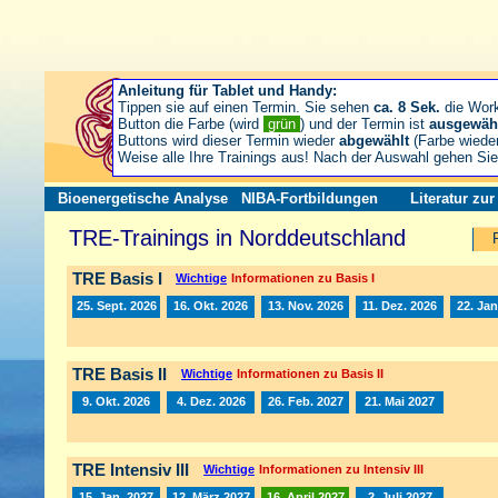
Anleitung für Tablet und Handy:
Tippen sie auf einen Termin. Sie sehen
ca. 8 Sek.
die Wor
Button die Farbe (wird
grün
) und der Termin ist
ausgewäh
Buttons wird dieser Termin wieder
abgewählt
(Farbe wiede
Weise alle Ihre Trainings aus! Nach der Auswahl gehen S
Bioenergetische Analyse
NIBA-Fortbildungen
Literatur zu
TRE-Trainings in Norddeutschland
TRE Basis I
Wichtige
Informationen zu Basis I
25. Sept. 2026
16. Okt. 2026
13. Nov. 2026
11. Dez. 2026
22. Jan
TRE Basis II
Wichtige
Informationen zu Basis II
9. Okt. 2026
4. Dez. 2026
26. Feb. 2027
21. Mai 2027
TRE Intensiv III
Wichtige
Informationen zu Intensiv III
15. Jan. 2027
12. März 2027
16. April 2027
2. Juli 2027