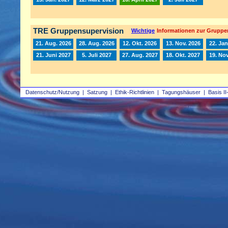
TRE Gruppensupervision
Wichtige
Informationen zur Gruppe
21. Aug. 2026
28. Aug. 2026
12. Okt. 2026
13. Nov. 2026
22. Jan
21. Juni 2027
5. Juli 2027
27. Aug. 2027
18. Okt. 2027
19. Nov
Datenschutz/Nutzung
|
Satzung
|
Ethik-Richtlinien
|
Tagungshäuser
|
Basis II