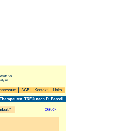
titute for
alysis
mpressum
AGB
Kontakt
Links
 Therapeuten
TRE® nach D. Berceli
zurück
nkorb"