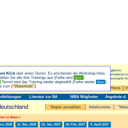
Mitglied im
hne Klick
über einen Termin. Es erscheinen die Workshop-Infos.
International Ins
hlen Sie alle Ihre Trainings aus (Farbe wird
grün
).
Bioenergetic An
n
Termin wird das Training wieder abgewählt (Farbe wieder
blau
).
ie zum
| "Warenkorb" |
.
Home
I
rtbildungen
Literatur zur BA
NIBA Mitglieder
Angebote d.
deutschland
Region auswählen
Arbeitszeiten
"Ware
en zu Basis I
Nov. 2026
11. Dez. 2026
22. Jan. 2027
26. Feb. 2027
9. April 2027