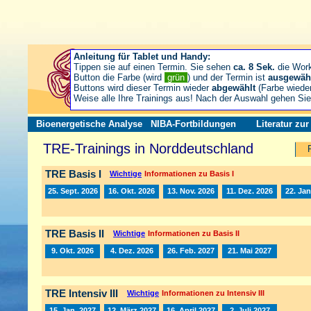
Anleitung für Tablet und Handy:
Tippen sie auf einen Termin. Sie sehen
ca. 8 Sek.
die Wor
Button die Farbe (wird
grün
) und der Termin ist
ausgewäh
Buttons wird dieser Termin wieder
abgewählt
(Farbe wiede
Weise alle Ihre Trainings aus! Nach der Auswahl gehen S
Bioenergetische Analyse
NIBA-Fortbildungen
Literatur zu
TRE-Trainings in Norddeutschland
TRE Basis I
Wichtige
Informationen zu Basis I
25. Sept. 2026
16. Okt. 2026
13. Nov. 2026
11. Dez. 2026
22. Jan
TRE Basis II
Wichtige
Informationen zu Basis II
9. Okt. 2026
4. Dez. 2026
26. Feb. 2027
21. Mai 2027
TRE Intensiv III
Wichtige
Informationen zu Intensiv III
15. Jan. 2027
12. März 2027
16. April 2027
2. Juli 2027