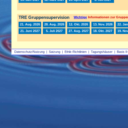
TRE Gruppensupervision
Wichtige
Informationen zur Gruppe
21. Aug. 2026
28. Aug. 2026
12. Okt. 2026
13. Nov. 2026
22. Jan
21. Juni 2027
5. Juli 2027
27. Aug. 2027
18. Okt. 2027
19. Nov
Datenschutz/Nutzung
|
Satzung
|
Ethik-Richtlinien
|
Tagungshäuser
|
Basis II