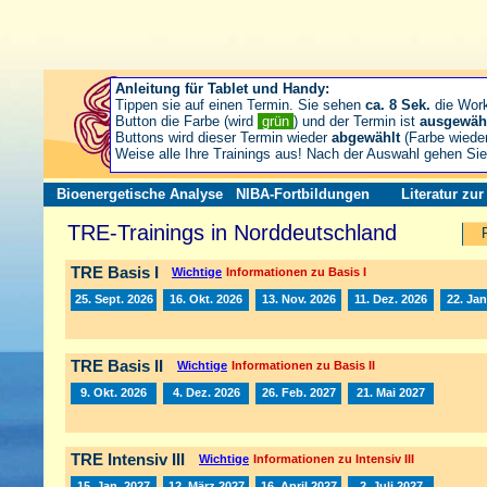
Anleitung für Tablet und Handy:
Tippen sie auf einen Termin. Sie sehen
ca. 8 Sek.
die Wor
Button die Farbe (wird
grün
) und der Termin ist
ausgewäh
Buttons wird dieser Termin wieder
abgewählt
(Farbe wiede
Weise alle Ihre Trainings aus! Nach der Auswahl gehen S
Bioenergetische Analyse
NIBA-Fortbildungen
Literatur zu
TRE-Trainings in Norddeutschland
TRE Basis I
Wichtige
Informationen zu Basis I
25. Sept. 2026
16. Okt. 2026
13. Nov. 2026
11. Dez. 2026
22. Jan
TRE Basis II
Wichtige
Informationen zu Basis II
9. Okt. 2026
4. Dez. 2026
26. Feb. 2027
21. Mai 2027
TRE Intensiv III
Wichtige
Informationen zu Intensiv III
15. Jan. 2027
12. März 2027
16. April 2027
2. Juli 2027