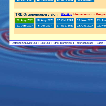
TRE Gruppensupervision
Wichtige
Informationen zur Gruppe
21. Aug. 2026
28. Aug. 2026
12. Okt. 2026
13. Nov. 2026
22. Jan
21. Juni 2027
5. Juli 2027
27. Aug. 2027
18. Okt. 2027
19. Nov
Datenschutz/Nutzung
|
Satzung
|
Ethik-Richtlinien
|
Tagungshäuser
|
Basis II