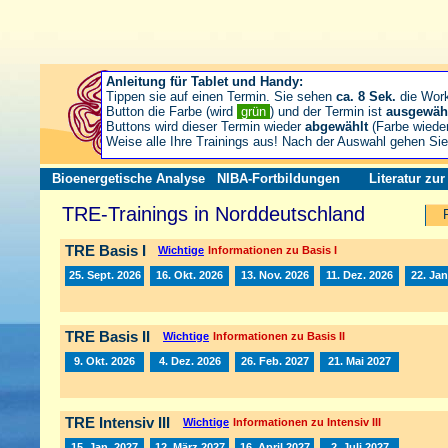
Anleitung für Tablet und Handy:
Tippen sie auf einen Termin. Sie sehen
ca. 8 Sek.
die Wor
Button die Farbe (wird
grün
) und der Termin ist
ausgewäh
Buttons wird dieser Termin wieder
abgewählt
(Farbe wiede
Weise alle Ihre Trainings aus! Nach der Auswahl gehen S
Bioenergetische Analyse
NIBA-Fortbildungen
Literatur zu
TRE-Trainings in Norddeutschland
TRE Basis I
Wichtige
Informationen zu Basis I
25. Sept. 2026
16. Okt. 2026
13. Nov. 2026
11. Dez. 2026
22. Jan
TRE Basis II
Wichtige
Informationen zu Basis II
9. Okt. 2026
4. Dez. 2026
26. Feb. 2027
21. Mai 2027
TRE Intensiv III
Wichtige
Informationen zu Intensiv III
15. Jan. 2027
12. März 2027
16. April 2027
2. Juli 2027