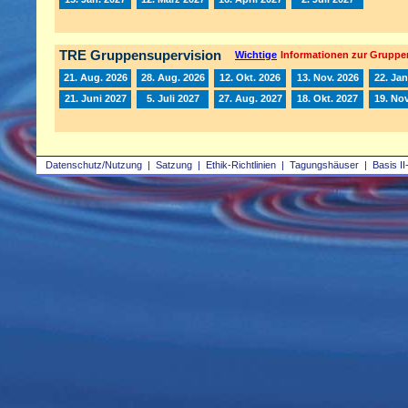
TRE Gruppensupervision
Wichtige
Informationen zur Gruppe
21. Aug. 2026
28. Aug. 2026
12. Okt. 2026
13. Nov. 2026
22. Jan
21. Juni 2027
5. Juli 2027
27. Aug. 2027
18. Okt. 2027
19. Nov
Datenschutz/Nutzung
|
Satzung
|
Ethik-Richtlinien
|
Tagungshäuser
|
Basis II