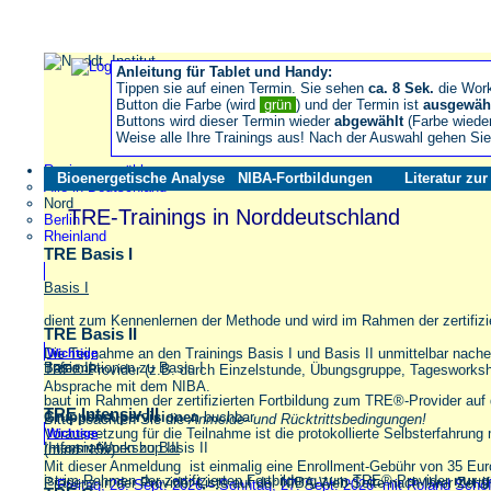
Anleitung für Tablet und Handy:
Tippen sie auf einen Termin. Sie sehen
ca. 8 Sek.
die Wor
Button die Farbe (wird
grün
) und der Termin ist
ausgewäh
Buttons wird dieser Termin wieder
abgewählt
(Farbe wiede
Weise alle Ihre Trainings aus! Nach der Auswahl gehen S
Region auswählen
Bioenergetische Analyse
NIBA-Fortbildungen
Literatur zu
Alle in Deutschland
Nord
TRE-Trainings in Norddeutschland
Berlin
Rheinland
TRE Basis I
Basis I
dient zum Kennenlernen der Methode und wird im Rahmen der zertifiz
TRE Basis II
Die Teilnahme an den Trainings Basis I und Basis II unmittelbar nache
Wichtige
Informationen zu Basis I
Basis II
TRE®-Provider (z.B. durch Einzelstunde, Übungsgruppe, Tagesworkshop
Absprache mit dem NIBA.
baut im Rahmen der zertifizierten Fortbildung zum TRE®-Provider auf 
TRE Intensiv III
Gruppensupervisionen
buchbar
Bitte beachten Sie die
Anmelde- und Rücktrittsbedingungen!
Voraussetzung für die Teilnahme ist die protokollierte Selbsterfahrun
Wichtige
Informationen zu Basis II
Intensiv-Workshop III
(mind. 15x).
Mit dieser Anmeldung ist einmalig eine Enrollment-Gebühr von 35 Eu
ist im Rahmen der zertifizierten Fortbildung zum TRE®-Provider
nur 
Präsenz in der Provider-Liste auf der NIBA-Web-Seite nach Ihrer Zertifi
Freitag, 25. Sept. 2026 – Sonntag, 27. Sept. 2026 mit Roland Sch