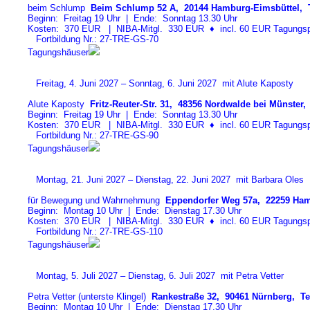
beim Schlump
Beim Schlump 52 A, 20144 Hamburg-Eimsbüttel, T
Beginn: Freitag 19 Uhr | Ende: Sonntag 13.30 Uhr
Kosten: 370 EUR | NIBA-Mitgl. 330 EUR
♦
incl. 60 EUR Tagungspa
Fortbildung Nr.: 27-TRE-GS-7
0
Tagungshäuser
Freitag, 4. Juni 2027 – Sonntag, 6. Juni 2027 mit Alute Kaposty
Alute Kaposty
Fritz-Reuter-Str. 31, 48356 Nordwalde bei Münster, 
Beginn: Freitag 19 Uhr | Ende: Sonntag 13.30 Uhr
Kosten: 370 EUR | NIBA-Mitgl. 330 EUR
♦
incl. 60 EUR Tagungspa
Fortbildung Nr.: 27-TRE-GS-9
0
Tagungshäuser
Montag, 21. Juni 2027 – Dienstag, 22. Juni 2027 mit Barbara Oles
für Bewegung und Wahrnehmung
Eppendorfer Weg 57a, 22259 Ham
Beginn: Montag 10 Uhr | Ende: Dienstag 17.30 Uhr
Kosten: 370 EUR | NIBA-Mitgl. 330 EUR
♦
incl. 60 EUR Tagungspa
Fortbildung Nr.: 27-TRE-GS-11
0
Tagungshäuser
Montag, 5. Juli 2027 – Dienstag, 6. Juli 2027 mit Petra Vetter
Petra Vetter (unterste Klingel)
Rankestraße 32, 90461 Nürnberg, Tel
Beginn: Montag 10 Uhr | Ende: Dienstag 17.30 Uhr