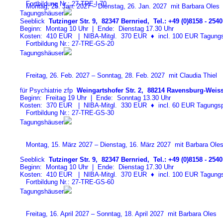
Fortbildung Nr.: 27-TRE-I-7
0
Montag, 25. Jan. 2027 – Dienstag, 26. Jan. 2027 mit Barbara Oles
Tagungshäuser
Seeblick
Tutzinger Str. 9, 82347 Bernried, Tel.: +49 (0)8158 - 2540
Beginn: Montag 10 Uhr | Ende: Dienstag 17.30 Uhr
Kosten: 410 EUR | NIBA-Mitgl. 370 EUR
♦
incl. 100 EUR Tagungspa
Fortbildung Nr.: 27-TRE-GS-2
0
Tagungshäuser
Freitag, 26. Feb. 2027 – Sonntag, 28. Feb. 2027 mit Claudia Thiel
für Psychiatrie zfp
Weingartshofer Str. 2, 88214 Ravensburg-Weiss
Beginn: Freitag 19 Uhr | Ende: Sonntag 13.30 Uhr
Kosten: 370 EUR | NIBA-Mitgl. 330 EUR
♦
incl. 60 EUR Tagungspa
Fortbildung Nr.: 27-TRE-GS-3
0
Tagungshäuser
Montag, 15. März 2027 – Dienstag, 16. März 2027 mit Barbara Ole
Seeblick
Tutzinger Str. 9, 82347 Bernried, Tel.: +49 (0)8158 - 2540
Beginn: Montag 10 Uhr | Ende: Dienstag 17.30 Uhr
Kosten: 410 EUR | NIBA-Mitgl. 370 EUR
♦
incl. 100 EUR Tagungspa
Fortbildung Nr.: 27-TRE-GS-6
0
Tagungshäuser
Freitag, 16. April 2027 – Sonntag, 18. April 2027 mit Barbara Oles