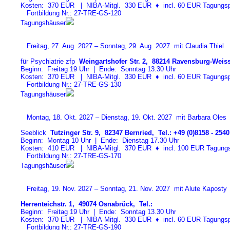
Kosten: 370 EUR | NIBA-Mitgl. 330 EUR
♦
incl. 60 EUR Tagungspa
Fortbildung Nr.: 27-TRE-GS-12
0
Tagungshäuser
Freitag, 27. Aug. 2027 – Sonntag, 29. Aug. 2027 mit Claudia Thiel
für Psychiatrie zfp
Weingartshofer Str. 2, 88214 Ravensburg-Weiss
Beginn: Freitag 19 Uhr | Ende: Sonntag 13.30 Uhr
Kosten: 370 EUR | NIBA-Mitgl. 330 EUR
♦
incl. 60 EUR Tagungspa
Fortbildung Nr.: 27-TRE-GS-13
0
Tagungshäuser
Montag, 18. Okt. 2027 – Dienstag, 19. Okt. 2027 mit Barbara Oles
Seeblick
Tutzinger Str. 9, 82347 Bernried, Tel.: +49 (0)8158 - 2540
Beginn: Montag 10 Uhr | Ende: Dienstag 17.30 Uhr
Kosten: 410 EUR | NIBA-Mitgl. 370 EUR
♦
incl. 100 EUR Tagungspa
Fortbildung Nr.: 27-TRE-GS-17
0
Tagungshäuser
Freitag, 19. Nov. 2027 – Sonntag, 21. Nov. 2027 mit Alute Kaposty
Herrenteichstr. 1, 49074 Osnabrück, Tel.:
Beginn: Freitag 19 Uhr | Ende: Sonntag 13.30 Uhr
Kosten: 370 EUR | NIBA-Mitgl. 330 EUR
♦
incl. 60 EUR Tagungspa
Fortbildung Nr.: 27-TRE-GS-19
0