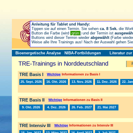
Anleitung für Tablet und Handy:
Tippen sie auf einen Termin. Sie sehen
ca. 8 Sek.
die Wor
Button die Farbe (wird
grün
) und der Termin ist
ausgewäh
Buttons wird dieser Termin wieder
abgewählt
(Farbe wiede
Weise alle Ihre Trainings aus! Nach der Auswahl gehen S
Bioenergetische Analyse
NIBA-Fortbildungen
Literatur zu
TRE-Trainings in Norddeutschland
TRE Basis I
Wichtige
Informationen zu Basis I
25. Sept. 2026
16. Okt. 2026
13. Nov. 2026
11. Dez. 2026
22. Jan
TRE Basis II
Wichtige
Informationen zu Basis II
9. Okt. 2026
4. Dez. 2026
26. Feb. 2027
21. Mai 2027
TRE Intensiv III
Wichtige
Informationen zu Intensiv III
15. Jan. 2027
12. März 2027
16. April 2027
2. Juli 2027