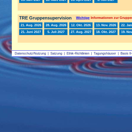
TRE Gruppensupervision
Wichtige
Informationen zur Gruppe
21. Aug. 2026
28. Aug. 2026
12. Okt. 2026
13. Nov. 2026
22. Jan
21. Juni 2027
5. Juli 2027
27. Aug. 2027
18. Okt. 2027
19. Nov
Datenschutz/Nutzung
|
Satzung
|
Ethik-Richtlinien
|
Tagungshäuser
|
Basis II