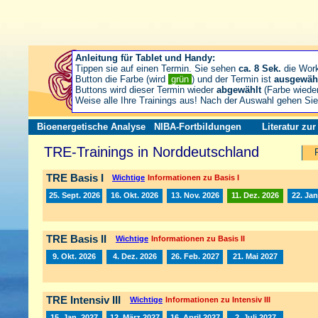
Anleitung für Tablet und Handy:
Tippen sie auf einen Termin. Sie sehen
ca. 8 Sek.
die Wor
Button die Farbe (wird
grün
) und der Termin ist
ausgewäh
Buttons wird dieser Termin wieder
abgewählt
(Farbe wiede
Weise alle Ihre Trainings aus! Nach der Auswahl gehen S
Bioenergetische Analyse
NIBA-Fortbildungen
Literatur zu
TRE-Trainings in Norddeutschland
TRE Basis I
Wichtige
Informationen zu Basis I
25. Sept. 2026
16. Okt. 2026
13. Nov. 2026
11. Dez. 2026
22. Jan
TRE Basis II
Wichtige
Informationen zu Basis II
9. Okt. 2026
4. Dez. 2026
26. Feb. 2027
21. Mai 2027
TRE Intensiv III
Wichtige
Informationen zu Intensiv III
15. Jan. 2027
12. März 2027
16. April 2027
2. Juli 2027