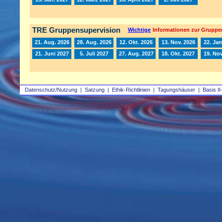
TRE Gruppensupervision
Wichtige
Informationen zur Gruppe
21. Aug. 2026
28. Aug. 2026
12. Okt. 2026
13. Nov. 2026
22. Jan
21. Juni 2027
5. Juli 2027
27. Aug. 2027
18. Okt. 2027
19. Nov
Datenschutz/Nutzung
|
Satzung
|
Ethik-Richtlinien
|
Tagungshäuser
|
Basis II