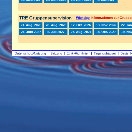
TRE Gruppensupervision
Wichtige
Informationen zur Gruppe
21. Aug. 2026
28. Aug. 2026
12. Okt. 2026
13. Nov. 2026
22. Jan
21. Juni 2027
5. Juli 2027
27. Aug. 2027
18. Okt. 2027
19. Nov
Datenschutz/Nutzung
|
Satzung
|
Ethik-Richtlinien
|
Tagungshäuser
|
Basis II