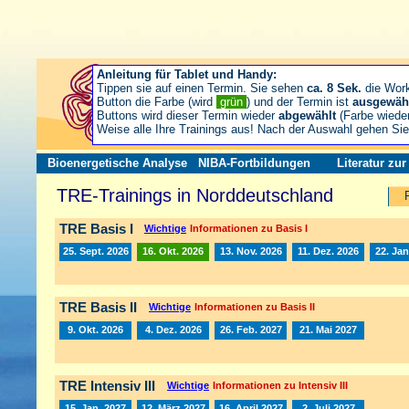
Anleitung für Tablet und Handy:
Tippen sie auf einen Termin. Sie sehen
ca. 8 Sek.
die Wor
Button die Farbe (wird
grün
) und der Termin ist
ausgewäh
Buttons wird dieser Termin wieder
abgewählt
(Farbe wiede
Weise alle Ihre Trainings aus! Nach der Auswahl gehen S
Bioenergetische Analyse
NIBA-Fortbildungen
Literatur zu
TRE-Trainings in Norddeutschland
TRE Basis I
Wichtige
Informationen zu Basis I
25. Sept. 2026
16. Okt. 2026
13. Nov. 2026
11. Dez. 2026
22. Jan
TRE Basis II
Wichtige
Informationen zu Basis II
9. Okt. 2026
4. Dez. 2026
26. Feb. 2027
21. Mai 2027
TRE Intensiv III
Wichtige
Informationen zu Intensiv III
15. Jan. 2027
12. März 2027
16. April 2027
2. Juli 2027