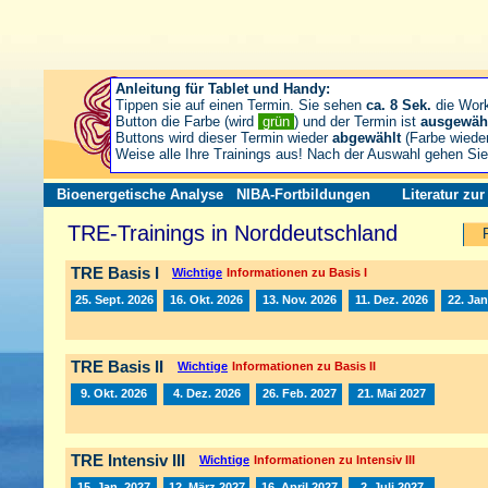
Anleitung für Tablet und Handy:
Tippen sie auf einen Termin. Sie sehen
ca. 8 Sek.
die Wor
Button die Farbe (wird
grün
) und der Termin ist
ausgewäh
Buttons wird dieser Termin wieder
abgewählt
(Farbe wiede
Weise alle Ihre Trainings aus! Nach der Auswahl gehen S
Bioenergetische Analyse
NIBA-Fortbildungen
Literatur zu
TRE-Trainings in Norddeutschland
TRE Basis I
Wichtige
Informationen zu Basis I
25. Sept. 2026
16. Okt. 2026
13. Nov. 2026
11. Dez. 2026
22. Jan
TRE Basis II
Wichtige
Informationen zu Basis II
9. Okt. 2026
4. Dez. 2026
26. Feb. 2027
21. Mai 2027
TRE Intensiv III
Wichtige
Informationen zu Intensiv III
15. Jan. 2027
12. März 2027
16. April 2027
2. Juli 2027