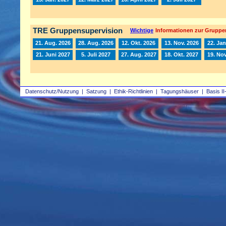
TRE Gruppensupervision
Wichtige
Informationen zur Gruppe
21. Aug. 2026
28. Aug. 2026
12. Okt. 2026
13. Nov. 2026
22. Jan
21. Juni 2027
5. Juli 2027
27. Aug. 2027
18. Okt. 2027
19. Nov
Datenschutz/Nutzung
|
Satzung
|
Ethik-Richtlinien
|
Tagungshäuser
|
Basis II