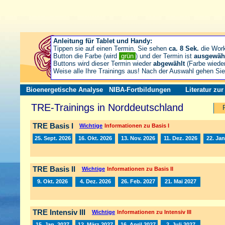
Anleitung für Tablet und Handy:
Tippen sie auf einen Termin. Sie sehen
ca. 8 Sek.
die Wor
Button die Farbe (wird
grün
) und der Termin ist
ausgewäh
Buttons wird dieser Termin wieder
abgewählt
(Farbe wiede
Weise alle Ihre Trainings aus! Nach der Auswahl gehen S
Bioenergetische Analyse
NIBA-Fortbildungen
Literatur zu
TRE-Trainings in Norddeutschland
TRE Basis I
Wichtige
Informationen zu Basis I
25. Sept. 2026
16. Okt. 2026
13. Nov. 2026
11. Dez. 2026
22. Jan
TRE Basis II
Wichtige
Informationen zu Basis II
9. Okt. 2026
4. Dez. 2026
26. Feb. 2027
21. Mai 2027
TRE Intensiv III
Wichtige
Informationen zu Intensiv III
15. Jan. 2027
12. März 2027
16. April 2027
2. Juli 2027