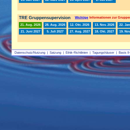
TRE Gruppensupervision
Wichtige
Informationen zur Gruppe
21. Aug. 2026
28. Aug. 2026
12. Okt. 2026
13. Nov. 2026
22. Jan
21. Juni 2027
5. Juli 2027
27. Aug. 2027
18. Okt. 2027
19. Nov
Datenschutz/Nutzung
|
Satzung
|
Ethik-Richtlinien
|
Tagungshäuser
|
Basis II