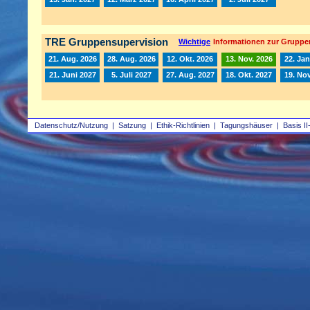
TRE Gruppensupervision
Wichtige
Informationen zur Gruppe
21. Aug. 2026
28. Aug. 2026
12. Okt. 2026
13. Nov. 2026
22. Jan
21. Juni 2027
5. Juli 2027
27. Aug. 2027
18. Okt. 2027
19. Nov
Datenschutz/Nutzung
|
Satzung
|
Ethik-Richtlinien
|
Tagungshäuser
|
Basis II