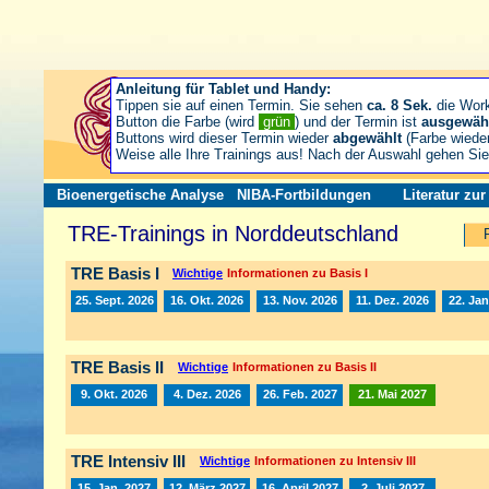
Anleitung für Tablet und Handy:
Tippen sie auf einen Termin. Sie sehen
ca. 8 Sek.
die Wor
Button die Farbe (wird
grün
) und der Termin ist
ausgewäh
Buttons wird dieser Termin wieder
abgewählt
(Farbe wiede
Weise alle Ihre Trainings aus! Nach der Auswahl gehen S
Bioenergetische Analyse
NIBA-Fortbildungen
Literatur zu
TRE-Trainings in Norddeutschland
TRE Basis I
Wichtige
Informationen zu Basis I
25. Sept. 2026
16. Okt. 2026
13. Nov. 2026
11. Dez. 2026
22. Jan
TRE Basis II
Wichtige
Informationen zu Basis II
9. Okt. 2026
4. Dez. 2026
26. Feb. 2027
21. Mai 2027
TRE Intensiv III
Wichtige
Informationen zu Intensiv III
15. Jan. 2027
12. März 2027
16. April 2027
2. Juli 2027