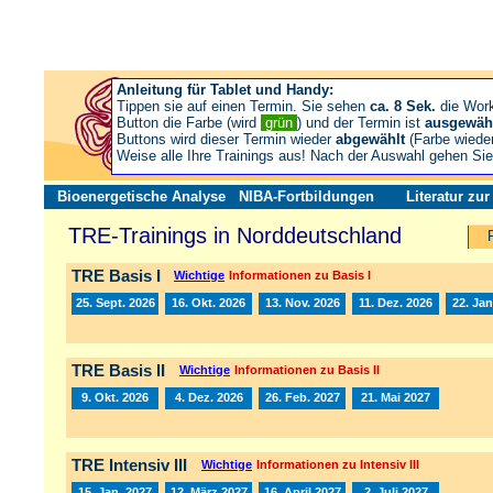
Anleitung für Tablet und Handy:
Tippen sie auf einen Termin. Sie sehen
ca. 8 Sek.
die Wor
Button die Farbe (wird
grün
) und der Termin ist
ausgewäh
Buttons wird dieser Termin wieder
abgewählt
(Farbe wiede
Weise alle Ihre Trainings aus! Nach der Auswahl gehen S
Bioenergetische Analyse
NIBA-Fortbildungen
Literatur zu
TRE-Trainings in Norddeutschland
TRE Basis I
Wichtige
Informationen zu Basis I
25. Sept. 2026
16. Okt. 2026
13. Nov. 2026
11. Dez. 2026
22. Jan
TRE Basis II
Wichtige
Informationen zu Basis II
9. Okt. 2026
4. Dez. 2026
26. Feb. 2027
21. Mai 2027
TRE Intensiv III
Wichtige
Informationen zu Intensiv III
15. Jan. 2027
12. März 2027
16. April 2027
2. Juli 2027