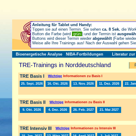
Anleitung für Tablet und Handy:
Tippen sie auf einen Termin. Sie sehen
ca. 8 Sek.
die Wor
Button die Farbe (wird
grün
) und der Termin ist
ausgewäh
Buttons wird dieser Termin wieder
abgewählt
(Farbe wiede
Weise alle Ihre Trainings aus! Nach der Auswahl gehen S
Bioenergetische Analyse
NIBA-Fortbildungen
Literatur zu
TRE-Trainings in Norddeutschland
TRE Basis I
Wichtige
Informationen zu Basis I
25. Sept. 2026
16. Okt. 2026
13. Nov. 2026
11. Dez. 2026
22. Jan
TRE Basis II
Wichtige
Informationen zu Basis II
9. Okt. 2026
4. Dez. 2026
26. Feb. 2027
21. Mai 2027
TRE Intensiv III
Wichtige
Informationen zu Intensiv III
15. Jan. 2027
12. März 2027
16. April 2027
2. Juli 2027