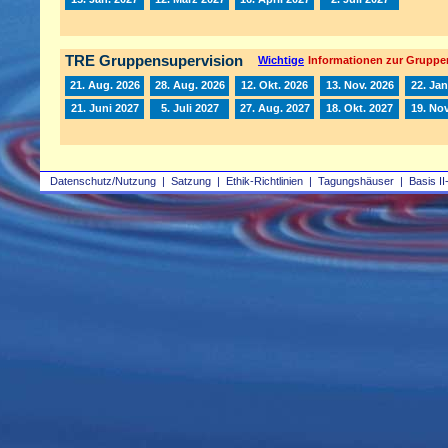
TRE Gruppensupervision
Wichtige
Informationen zur Gruppe
21. Aug. 2026
28. Aug. 2026
12. Okt. 2026
13. Nov. 2026
22. Jan
21. Juni 2027
5. Juli 2027
27. Aug. 2027
18. Okt. 2027
19. Nov
Datenschutz/Nutzung
|
Satzung
|
Ethik-Richtlinien
|
Tagungshäuser
|
Basis II