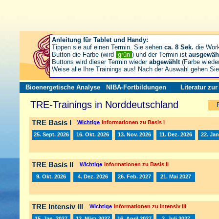
Anleitung für Tablet und Handy:
Tippen sie auf einen Termin. Sie sehen
ca. 8 Sek.
die Wor
Button die Farbe (wird
grün
) und der Termin ist
ausgewäh
Buttons wird dieser Termin wieder
abgewählt
(Farbe wiede
Weise alle Ihre Trainings aus! Nach der Auswahl gehen S
Bioenergetische Analyse
NIBA-Fortbildungen
Literatur zu
TRE-Trainings in Norddeutschland
TRE Basis I
Wichtige
Informationen zu Basis I
25. Sept. 2026
16. Okt. 2026
13. Nov. 2026
11. Dez. 2026
22. Jan
TRE Basis II
Wichtige
Informationen zu Basis II
9. Okt. 2026
4. Dez. 2026
26. Feb. 2027
21. Mai 2027
TRE Intensiv III
Wichtige
Informationen zu Intensiv III
15. Jan. 2027
12. März 2027
16. April 2027
2. Juli 2027