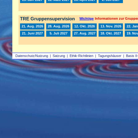
TRE Gruppensupervision
Wichtige
Informationen zur Gruppe
21. Aug. 2026
28. Aug. 2026
12. Okt. 2026
13. Nov. 2026
22. Jan
21. Juni 2027
5. Juli 2027
27. Aug. 2027
18. Okt. 2027
19. Nov
Datenschutz/Nutzung
|
Satzung
|
Ethik-Richtlinien
|
Tagungshäuser
|
Basis II