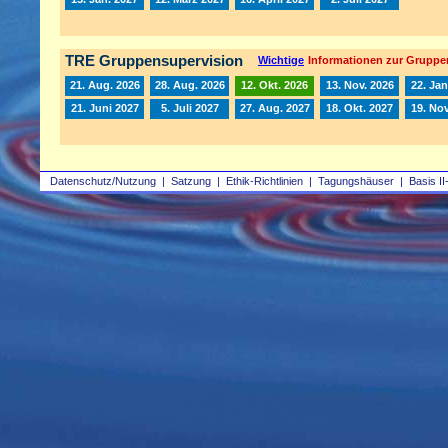
TRE Gruppensupervision
Wichtige
Informationen zur Gruppe
21. Aug. 2026
28. Aug. 2026
12. Okt. 2026
13. Nov. 2026
22. Jan
21. Juni 2027
5. Juli 2027
27. Aug. 2027
18. Okt. 2027
19. Nov
Datenschutz/Nutzung
|
Satzung
|
Ethik-Richtlinien
|
Tagungshäuser
|
Basis II