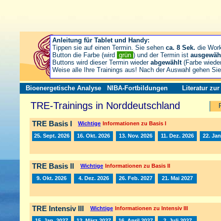
Anleitung für Tablet und Handy:
Tippen sie auf einen Termin. Sie sehen
ca. 8 Sek.
die Wor
Button die Farbe (wird
grün
) und der Termin ist
ausgewäh
Buttons wird dieser Termin wieder
abgewählt
(Farbe wiede
Weise alle Ihre Trainings aus! Nach der Auswahl gehen S
Bioenergetische Analyse
NIBA-Fortbildungen
Literatur zu
TRE-Trainings in Norddeutschland
TRE Basis I
Wichtige
Informationen zu Basis I
25. Sept. 2026
16. Okt. 2026
13. Nov. 2026
11. Dez. 2026
22. Jan
TRE Basis II
Wichtige
Informationen zu Basis II
9. Okt. 2026
4. Dez. 2026
26. Feb. 2027
21. Mai 2027
TRE Intensiv III
Wichtige
Informationen zu Intensiv III
15. Jan. 2027
12. März 2027
16. April 2027
2. Juli 2027