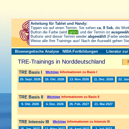
Anleitung für Tablet und Handy:
Tippen sie auf einen Termin. Sie sehen
ca. 8 Sek.
die Wor
Button die Farbe (wird
grün
) und der Termin ist
ausgewäh
Buttons wird dieser Termin wieder
abgewählt
(Farbe wiede
Weise alle Ihre Trainings aus! Nach der Auswahl gehen S
Bioenergetische Analyse
NIBA-Fortbildungen
Literatur zu
TRE-Trainings in Norddeutschland
TRE Basis I
Wichtige
Informationen zu Basis I
25. Sept. 2026
16. Okt. 2026
13. Nov. 2026
11. Dez. 2026
22. Jan
TRE Basis II
Wichtige
Informationen zu Basis II
9. Okt. 2026
4. Dez. 2026
26. Feb. 2027
21. Mai 2027
TRE Intensiv III
Wichtige
Informationen zu Intensiv III
15. Jan. 2027
12. März 2027
16. April 2027
2. Juli 2027