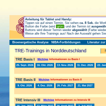
Anleitung für Tablet und Handy:
Tippen sie auf einen Termin. Sie sehen
ca. 8 Sek.
die Wor
Button die Farbe (wird
grün
) und der Termin ist
ausgewäh
Buttons wird dieser Termin wieder
abgewählt
(Farbe wiede
Weise alle Ihre Trainings aus! Nach der Auswahl gehen S
Bioenergetische Analyse
NIBA-Fortbildungen
Literatur zu
TRE-Trainings in Norddeutschland
TRE Basis I
Wichtige
Informationen zu Basis I
25. Sept. 2026
16. Okt. 2026
13. Nov. 2026
11. Dez. 2026
22. Jan
TRE Basis II
Wichtige
Informationen zu Basis II
9. Okt. 2026
4. Dez. 2026
26. Feb. 2027
21. Mai 2027
TRE Intensiv III
Wichtige
Informationen zu Intensiv III
15. Jan. 2027
12. März 2027
16. April 2027
2. Juli 2027