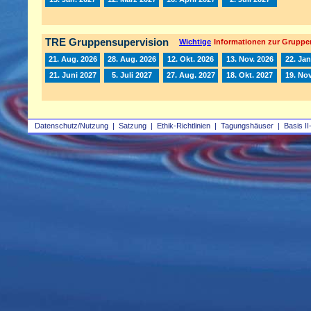
TRE Gruppensupervision
Wichtige
Informationen zur Gruppe
21. Aug. 2026
28. Aug. 2026
12. Okt. 2026
13. Nov. 2026
22. Jan
21. Juni 2027
5. Juli 2027
27. Aug. 2027
18. Okt. 2027
19. Nov
Datenschutz/Nutzung
|
Satzung
|
Ethik-Richtlinien
|
Tagungshäuser
|
Basis II