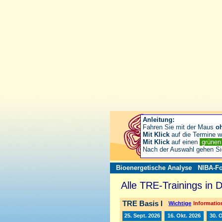
Anleitung:
Fahren Sie mit der Maus
o
Mit Klick
auf die Termine wä
Mit Klick
auf einen
grüne
Nach der Auswahl gehen S
Bioenergetische Analyse
NIBA-Fo
Alle TRE-Trainings in 
TRE Basis I
Wichtige
Information
25. Sept. 2026
16. Okt. 2026
30. 