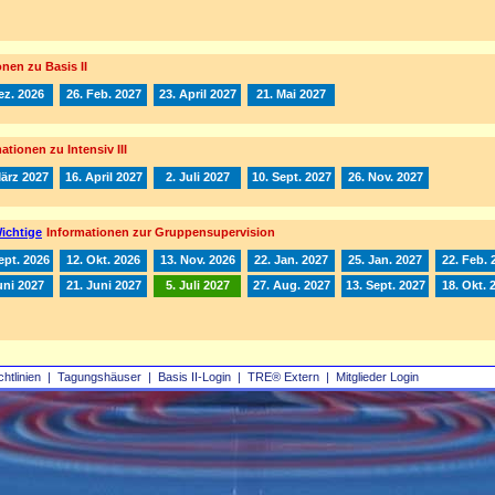
nen zu Basis II
ez. 2026
26. Feb. 2027
23. April 2027
21. Mai 2027
ationen zu Intensiv III
März 2027
16. April 2027
2. Juli 2027
10. Sept. 2027
26. Nov. 2027
ichtige
Informationen zur Gruppensupervision
ept. 2026
12. Okt. 2026
13. Nov. 2026
22. Jan. 2027
25. Jan. 2027
22. Feb. 
uni 2027
21. Juni 2027
5. Juli 2027
27. Aug. 2027
13. Sept. 2027
18. Okt. 
chtlinien
|
Tagungshäuser
|
Basis II‑Login
|
TRE® Extern
|
Mitglieder Login