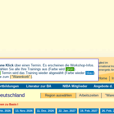
Mitglied im
hne Klick
über einen Termin. Es erscheinen die Workshop-Infos.
International Ins
hlen Sie alle Ihre Trainings aus (Farbe wird
grün
).
Bioenergetic An
n
Termin wird das Training wieder abgewählt (Farbe wieder
blau
).
ie zum
| "Warenkorb" |
.
Home
I
rtbildungen
Literatur zur BA
NIBA Mitglieder
Angebote d.
Deutschland
Region auswählen
Arbeitszeiten
"Ware
en zu Basis I
Okt. 2026
13. Nov. 2026
11. Dez. 2026
22. Jan. 2027
19. Feb. 2027
26. Feb. 