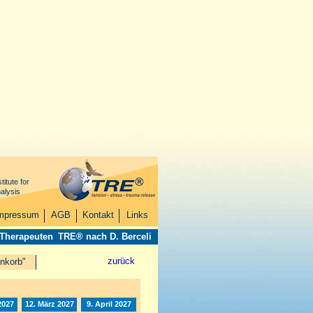
titute for
alysis
mpressum
AGB
Kontakt
Links
 Therapeuten
TRE® nach D. Berceli
zurück
nkorb"
2027
12. März 2027
9. April 2027