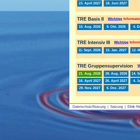
23. April 2027
18. Juni 2027
TRE Basis II
Wichtige
Informatio
10. Aug. 2026
9. Okt. 2026
4. D
TRE Intensiv III
Wichtige
Inform
11. Sept. 2026
15. Jan. 2027
12. 
TRE Gruppensupervision
W
21. Aug. 2026
28. Aug. 2026
14. S
16. April 2027
26. April 2027
4. J
29. Nov. 2027
6. Dez. 2027
Datenschutz/Nutzung
|
Satzung
|
Ethik-Ri