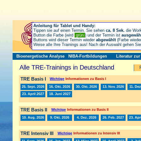
Anleitung für Tablet und Handy:
Tippen sie auf einen Termin. Sie sehen
ca. 8 Sek.
die Wor
Button die Farbe (wird
grün
) und der Termin ist
ausgewäh
Buttons wird dieser Termin wieder
abgewählt
(Farbe wiede
Weise alle Ihre Trainings aus! Nach der Auswahl gehen S
Bioenergetische Analyse
NIBA-Fortbildungen
Literatur zu
Alle TRE-Trainings in Deutschland
TRE Basis I
Wichtige
Informationen zu Basis I
25. Sept. 2026
16. Okt. 2026
30. Okt. 2026
13. Nov. 2026
11. Dez
23. April 2027
18. Juni 2027
TRE Basis II
Wichtige
Informationen zu Basis II
10. Aug. 2026
9. Okt. 2026
4. Dez. 2026
26. Feb. 2027
23. Apr
TRE Intensiv III
Wichtige
Informationen zu Intensiv III
11. Sept. 2026
15. Jan. 2027
12. März 2027
16. April 2027
2. Jul