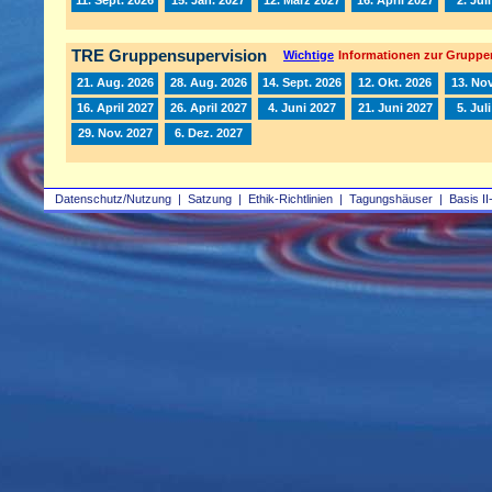
TRE Gruppensupervision
Wichtige
Informationen zur Gruppe
21. Aug. 2026
28. Aug. 2026
14. Sept. 2026
12. Okt. 2026
13. Nov
16. April 2027
26. April 2027
4. Juni 2027
21. Juni 2027
5. Jul
29. Nov. 2027
6. Dez. 2027
Datenschutz/Nutzung
|
Satzung
|
Ethik-Richtlinien
|
Tagungshäuser
|
Basis II