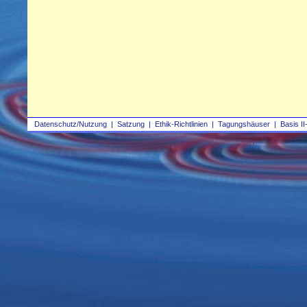
Datenschutz/Nutzung
|
Satzung
|
Ethik-Richtlinien
|
Tagungshäuser
|
Basis II