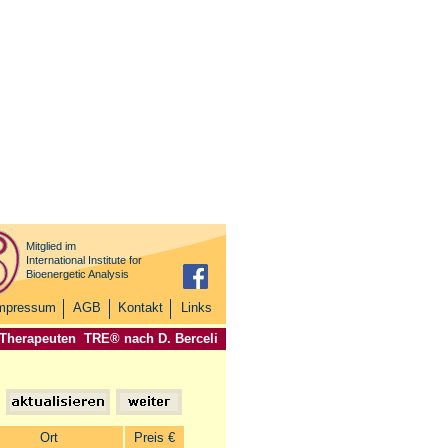
Mitglied im
International Institute for
Bioenergetic Analysis
mpressum
AGB
Kontakt
Links
 Therapeuten
TRE® nach D. Berceli
Ort
Preis €