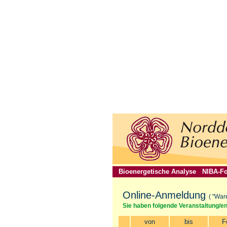
Bioenergetische Analyse
NIBA-Fo
Online-Anmeldung
( "War
Sie haben folgende Veranstaltung/e
von
bis
F