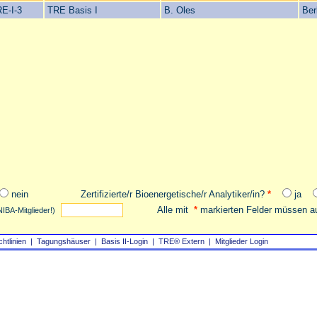
E-I-3
TRE Basis I
B. Oles
Ber
nein
Zertifizierte/r Bioenergetische/r Analytiker/in?
*
ja
Alle mit
*
markierten Felder müssen au
NIBA-Mitglieder!)
chtlinien
|
Tagungshäuser
|
Basis II‑Login
|
TRE® Extern
|
Mitglieder Login