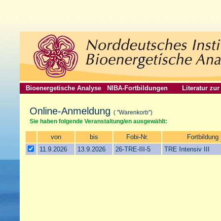
Bioenergetische Analyse
NIBA-Fortbildungen
Literatur zu
Online-Anmeldung
( "Warenkorb")
Sie haben folgende Veranstaltung/en ausgewählt:
von
bis
Fobi-Nr.
Fortbildung
11.9.2026
13.9.2026
26-TRE-III-5
TRE Intensiv III