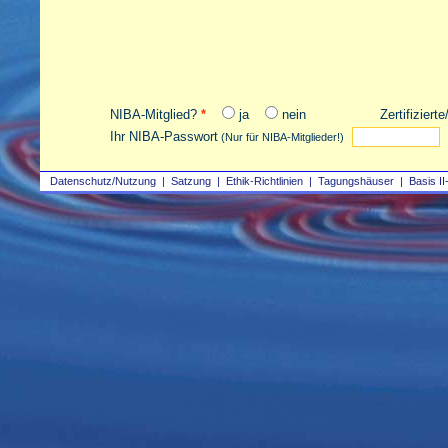
NIBA-Mitglied?
*
ja
nein
Zertifiziert
Ihr NIBA-Passwort
(Nur für NIBA-Mitglieder!)
Datenschutz/Nutzung
|
Satzung
|
Ethik-Richtlinien
|
Tagungshäuser
|
Basis II