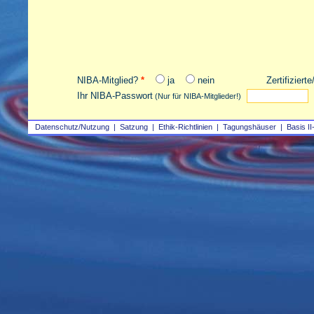
NIBA-Mitglied?
*
ja
nein
Zertifiziert
Ihr NIBA-Passwort
(Nur für NIBA-Mitglieder!)
Datenschutz/Nutzung
|
Satzung
|
Ethik-Richtlinien
|
Tagungshäuser
|
Basis II