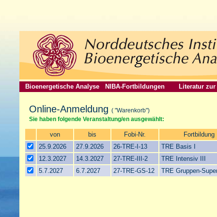
Bioenergetische Analyse
NIBA-Fortbildungen
Literatur zu
Online-Anmeldung
( "Warenkorb")
Sie haben folgende Veranstaltung/en ausgewählt:
von
bis
Fobi-Nr.
Fortbildung
25.9.2026
27.9.2026
26-TRE-I-13
TRE Basis I
12.3.2027
14.3.2027
27-TRE-III-2
TRE Intensiv III
5.7.2027
6.7.2027
27-TRE-GS-12
TRE Gruppen-Super