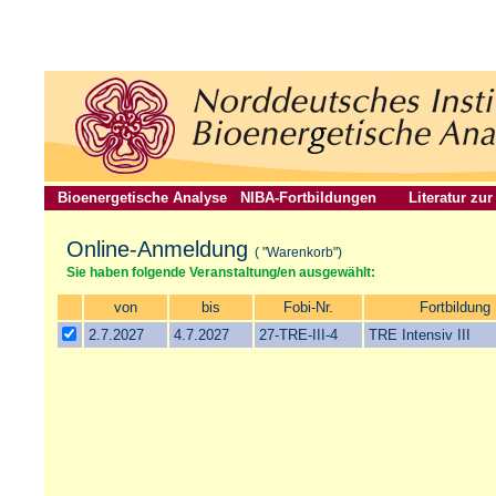
Bioenergetische Analyse
NIBA-Fortbildungen
Literatur zu
Online-Anmeldung
( "Warenkorb")
Sie haben folgende Veranstaltung/en ausgewählt:
von
bis
Fobi-Nr.
Fortbildung
2.7.2027
4.7.2027
27-TRE-III-4
TRE Intensiv III