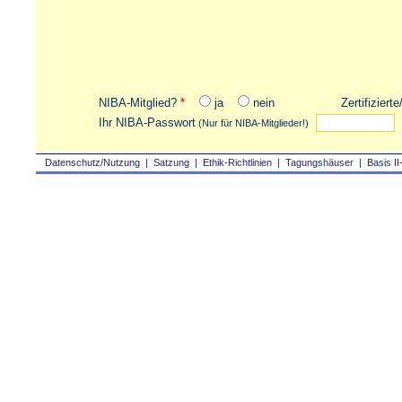
NIBA-Mitglied?
*
ja
nein
Zertifiziert
Ihr NIBA-Passwort
(Nur für NIBA-Mitglieder!)
Datenschutz/Nutzung
|
Satzung
|
Ethik-Richtlinien
|
Tagungshäuser
|
Basis II