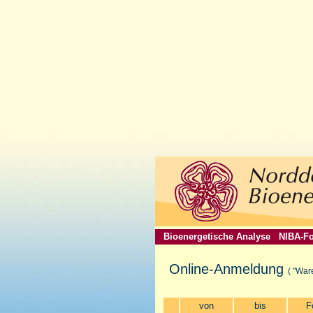
Bioenergetische Analyse
NIBA-Fo
Online-Anmeldung
( "War
von
bis
F