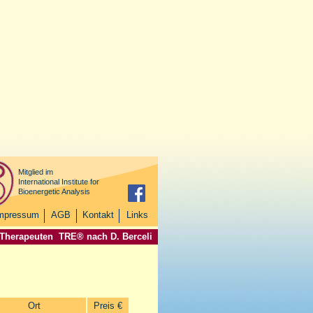
Mitglied im
International Institute for
Bioenergetic Analysis
mpressum
AGB
Kontakt
Links
 Therapeuten
TRE® nach D. Berceli
Ort
Preis €