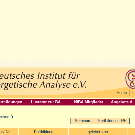
Home
I
rtbildungen
Literatur zur BA
NIBA Mitglieder
Angebote d.
enkorb")
Seminare
Fortbildung TRE
obi-Nr.
Fortbildung
geleitet von