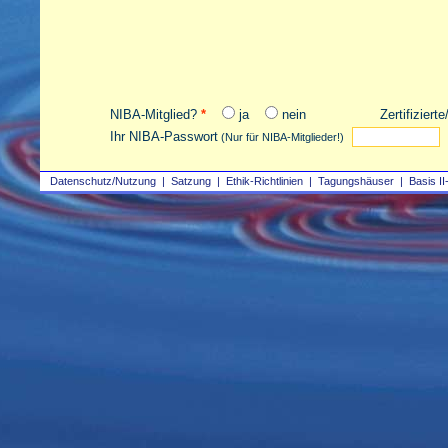
NIBA-Mitglied?
*
ja
nein
Zertifiziert
Ihr NIBA-Passwort
(Nur für NIBA-Mitglieder!)
Datenschutz/Nutzung
|
Satzung
|
Ethik-Richtlinien
|
Tagungshäuser
|
Basis II