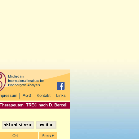
Mitglied im
International Institute for
Bioenergetic Analysis
mpressum
AGB
Kontakt
Links
 Therapeuten
TRE® nach D. Berceli
Ort
Preis €