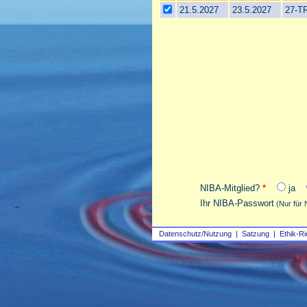
21.5.2027
23.5.2027
27-TR
NIBA-Mitglied?
*
ja
Ihr NIBA-Passwort
(Nur für 
Datenschutz/Nutzung
|
Satzung
|
Ethik-Ri