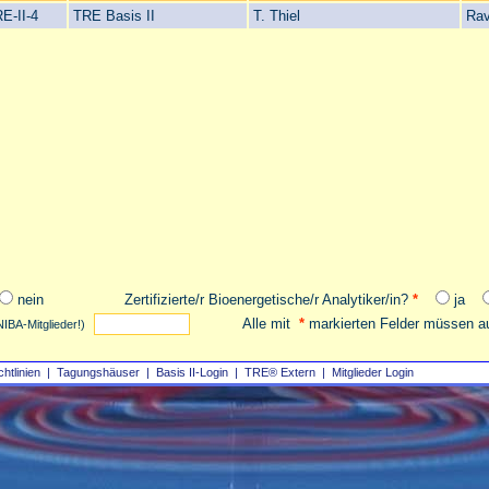
E-II-4
TRE Basis II
T. Thiel
Rav
nein
Zertifizierte/r Bioenergetische/r Analytiker/in?
*
ja
Alle mit
*
markierten Felder müssen au
NIBA-Mitglieder!)
chtlinien
|
Tagungshäuser
|
Basis II‑Login
|
TRE® Extern
|
Mitglieder Login