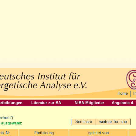
Home
I
rtbildungen
Literatur zur BA
NIBA Mitglieder
Angebote d.
enkorb")
Seminare
weitere Termine
n ausgewählt:
obi-Nr.
Fortbildung
geleitet von