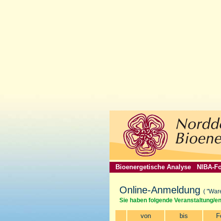
Bioenergetische Analyse
NIBA-Fo
Online-Anmeldung
( "War
Sie haben folgende Veranstaltung/e
von
bis
F