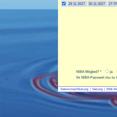
29.11.2027
30.11.2027
27-T
NIBA-Mitglied?
*
ja
Ihr NIBA-Passwort
(Nur für 
Datenschutz/Nutzung
|
Satzung
|
Ethik-Ri