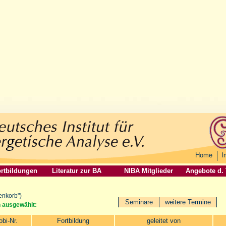
Home
I
rtbildungen
Literatur zur BA
NIBA Mitglieder
Angebote d.
enkorb")
Seminare
weitere Termine
n ausgewählt:
obi-Nr.
Fortbildung
geleitet von