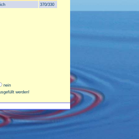
lich
370/330
nein
sgefüllt werden!