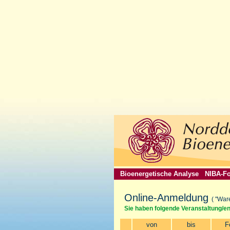
Bioenergetische Analyse
NIBA-Fo
Online-Anmeldung
( "War
Sie haben folgende Veranstaltung/e
von
bis
F