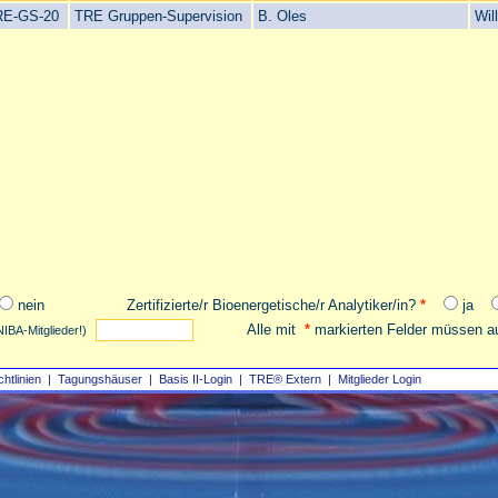
RE-GS-20
TRE Gruppen-Supervision
B. Oles
Wil
nein
Zertifizierte/r Bioenergetische/r Analytiker/in?
*
ja
Alle mit
*
markierten Felder müssen au
NIBA-Mitglieder!)
chtlinien
|
Tagungshäuser
|
Basis II‑Login
|
TRE® Extern
|
Mitglieder Login